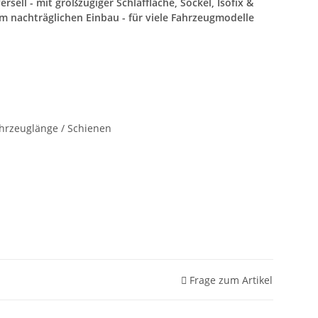
rsell - mit großzügiger Schlaffläche, Sockel, Isofix &
nachträglichen Einbau - für viele Fahrzeugmodelle
ahrzeuglänge / Schienen
Frage zum Artikel