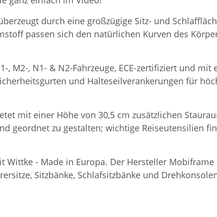
ie ganz einfach im Video!
 überzeugt durch eine großzügige Sitz- und Schlaffläc
stoff passen sich den natürlichen Kurven des Körpe
1-, M2-, N1- & N2-Fahrzeuge, ECE-zertifiziert und mi
icherheitsgurten und Halteseilverankerungen für höchs
etet mit einer Höhe von 30,5 cm zusätzlichen Staurau
und geordnet zu gestalten; wichtige Reiseutensilien f
eit Wittke - Made in Europa. Der Hersteller Mobifram
rsitze, Sitzbänke, Schlafsitzbänke und Drehkonsolen