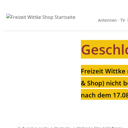
Antennen · TV
Geschl
Freizeit Wittke
& Shop) nicht b
nach dem 17.08