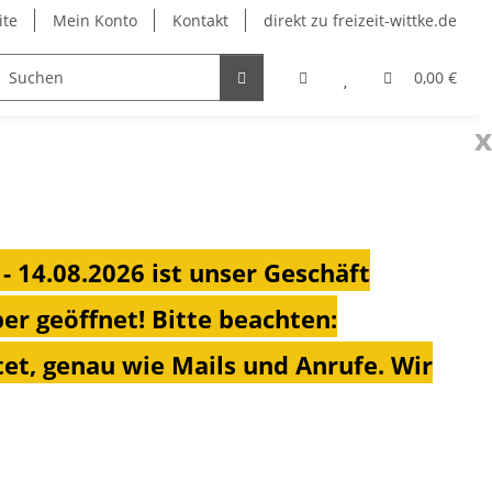
ite
Mein Konto
Kontakt
direkt zu freizeit-wittke.de
onsolen
Fahrradträger
Heizungen für Ihren Camp
0,00 €
x
 - 14.08.2026 ist unser Geschäft
ber geöffnet!
Bitte beachten:
et, genau wie Mails und Anrufe. Wir