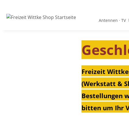
Antennen · TV
Geschl
Freizeit Wittke
(Werkstatt & S
Bestellungen w
bitten um Ihr 