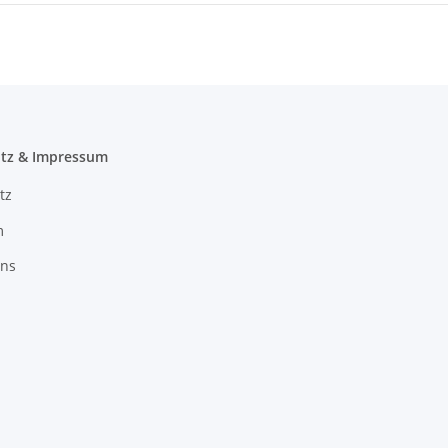
tz & Impressum
tz
m
uns