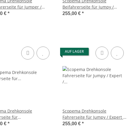
ma Drehkonsole
Scopema Drehkonsole
hrerseite für Jumper /
Beifahrerseite für Jumpy /
o / Boxer X250 - ab 2006 -
Expert / Scudo G9 / Toyota
00 €
*
255,00 €
*
16D3
ProAce ab 2007 - CBTO17D2
AUF LAGER
ma Drehkonsole
Scopema Drehkonsole
seite für
Fahrerseite für Jumpy / Expert /
r/Boxer/Ducato X250 (seit
Scudo G9 / Toyota ProAce ab
00 €
*
255,00 €
*
 - CBTO16G2RIB
2007 - CBTO17G2