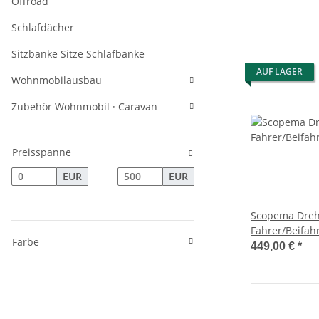
Offroad
Schlafdächer
Sitzbänke Sitze Schlafbänke
AUF LAGER
Wohnmobilausbau
Zubehör Wohnmobil · Caravan
Preisspanne
EUR
EUR
Scopema Dreh
Fahrer/Beifahr
Farbe
Jumper / Ducat
449,00 €
*
ab 2006 - CBT
CBTO16D3