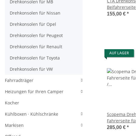
CTA Drehkonso
Drehkonsolen für MB
Beifahrerseite
Drehkonsolen für Nissan
X250-X290 / C
155,00 €
*
Peugeot Boxer
Drehkonsolen für Opel
Drehkonsolen für Peugeot
Drehkonsolen für Renault
AUF LAGER
Drehkonsolen für Toyota
Drehkonsolen für VW
Fahrradträger
Heizungen für Ihren Camper
Kocher
Kühlboxen · Kühlschränke
Scopema Dreh
Fahrerseite fü
Markisen
Ducato X244 a
285,00 €
*
CBTO12G2