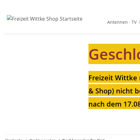
Antennen · TV
Geschl
Freizeit Wittke
& Shop) nicht b
nach dem 17.08