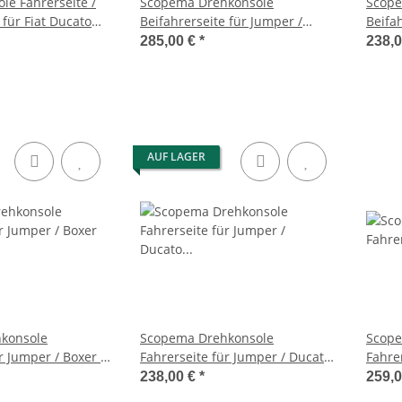
le Fahrerseite /
Scopema Drehkonsole
Scope
 für Fiat Ducato
Beifahrerseite für Jumper /
Beifa
itroen Jumper /
Boxer / Ducato X244 ab 2002 bis
Ducat
285,00 €
*
238,
 - ab 2006
2006 - CBTO12D2
CBTO
AUF LAGER
konsole
Scopema Drehkonsole
Scope
r Jumper / Boxer /
Fahrerseite für Jumper / Ducato
Fahrer
b 2002 bis 2006 -
/ Boxer X250 - ab 2006 -
Jumpe
238,00 €
*
259,
CBTO16G3
2006)