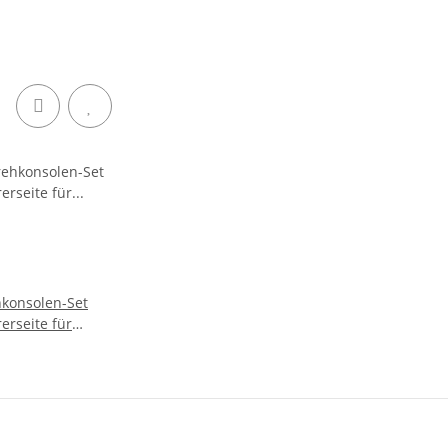
konsolen-Set
erseite für
o / Boxer X250 -
O16G3 /