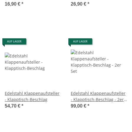
Klappenaussteller -
Klappenaussteller -
16,90 €
*
26,90 €
*
Klapptisch-Beschlag
Klapptisch-Beschlag-2er Set
AUF LAGER
AUF LAGER
Edelstahl Klappenaufsteller
Edelstahl Klappenaufsteller
- Klapptisch-Beschlag
- Klapptisch-Beschlag - 2er
Set
54,70 €
*
99,00 €
*