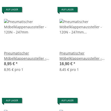
AUF LAGER
AUF LAGER
Pneumatischer
Pneumatischer
Möbelklappenaussteller -
Möbelklappenaussteller -
120N - 247mm
120N - 247mm - 2er Set
8,95 €
*
16,90 €
*
8,95 € pro 1
8,45 € pro 1
AUF LAGER
AUF LAGER