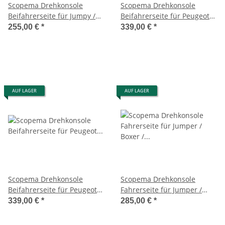
Scopema Drehkonsole
Scopema Drehkonsole
Beifahrerseite für Jumpy /
Beifahrerseite für Peugeot
Expert / Scudo G9 / Toyota
Expert K0 / Citroen Jumpy
255,00 €
*
339,00 €
*
ProAce ab 2007 - CBTO17D2
/Toyota Proace ab 2016 -
CBTO22D3 - mit Unterbock
AUF LAGER
AUF LAGER
Scopema Drehkonsole
Scopema Drehkonsole
Beifahrerseite für Peugeot
Fahrerseite für Jumper /
Expert K0 / Jumpy /Toyota
Boxer / Ducato X244 ab 2002
339,00 €
*
285,00 €
*
proace ab 2016 - CBTO22D2
bis 2006 - CBTO12G2