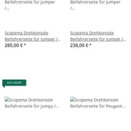
Scopema Drehkonsole
Scopema Drehkonsole
Beifahrerseite für Jumper /
Beifahrerseite für Jumper /
Boxer / Ducato X244 ab 2002
Ducato / Boxer X250 - ab
285,00 €
*
238,00 €
*
bis 2006 - CBTO12D2
2006 - CBTO16D3
AUF LAGER