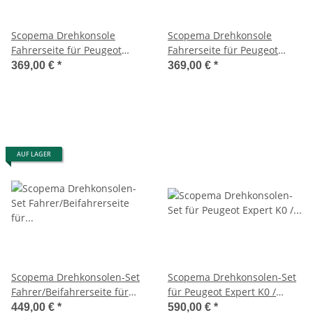
Scopema Drehkonsole
Scopema Drehkonsole
Fahrerseite für Peugeot
Fahrerseite für Peugeot
Expert K0 / Citroen Jumpy
Expert K0 / Citroen Jumpy
369,00 €
*
369,00 €
*
/Toyota Proace ab 2016 - mit
/Toyota Proace ab 2016 - mit
elektrischen Handbremse -
Feststellbremse am
mit Unterbock - CBTO22G3E
Armaturenbrett - mit Bock -
CBTO22G3ETB
AUF LAGER
Scopema Drehkonsolen-Set
Scopema Drehkonsolen-Set
Fahrer/Beifahrerseite für
für Peugeot Expert K0 /
Jumper / Ducato / Boxer
Citroen Jumpy /Toyota
449,00 €
*
590,00 €
*