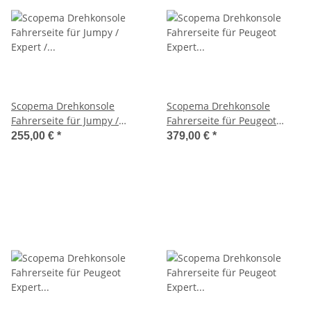
Scopema Drehkonsole
Scopema Drehkonsole
Fahrerseite für Jumpy /
Fahrerseite für Peugeot
Expert / Scudo G9 / Toyota
Expert K0 / Citroen Jumpy
255,00 €
*
379,00 €
*
ProAce ab 2007 - CBTO17G2
/Toyota Proace ab 2016 -
inkl.
Handbremsentieferlegung
und Bock - CBTO22G3