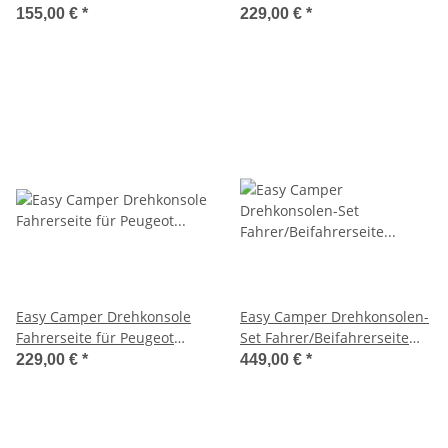
für Fiat Ducato X250-X290 /
Expert K0 ab 2016
155,00 €
*
229,00 €
*
Citroen Jumper / Peugeot
Boxer - ab 2006
Easy Camper Drehkonsole
Easy Camper Drehkonsolen-
Fahrerseite für Peugeot
Set Fahrer/Beifahrerseite
Expert K0 ab 2016
für Peugeot Expert K0 ab
229,00 €
*
449,00 €
*
2016 - mit
Handbremsadapter