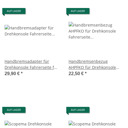
AUF LAGER
AUF LAGER
Handbremsadapter für
Handbremsenbezug
Drehkonsole Fahrerseite für
AHPFKO für Drehkonsole
Peugeot Expert K0 / Jumpy
Fahrerseite für Toyota
29,90 €
*
22,50 €
*
/Toyota Proace ab 2016 - von
ProAce / Jumpy/Expert "K0"
Easy Camper
seit 2016 - von Scopema
AUF LAGER
AUF LAGER