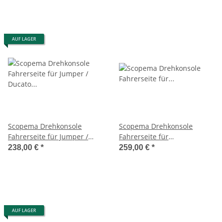
AUF LAGER
Scopema Drehkonsole
Scopema Drehkonsole
Fahrerseite für Jumper /
Fahrerseite für
Ducato / Boxer X250 - ab
Jumper/Boxer/Ducato X250
238,00 €
*
259,00 €
*
2006 - CBTO16G3
(seit 2006) - CBTO16G2RIB
AUF LAGER