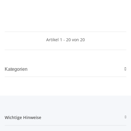
X250 - ab 2006 - CBTO16G3 /
Proace ab 2016 - inkl.
CBTO16D3
Handbremsentieferlegung
und Bock - CBTO22G3 /
CBTO22D3
Artikel 1 - 20 von 20
Kategorien
Wichtige Hinweise