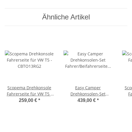
Ähnliche Artikel
Scopema Drehkonsole
Easy Camper
Sco
Fahrerseite für VW T5 -
Drehkonsolen-Set
F
CBTO13RG2
Fahrer/Beifahrerseite
ID.B
259,00 €
*
439,00 €
*
für VW T6
2