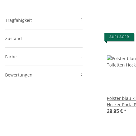
Hocker und 2 
Kem 2 Liter
Tragfähigkeit
AUF LAGER
Zustand
Farbe
Bewertungen
Polster blau klein - für 
Hocker Porta P
29,95 €
*