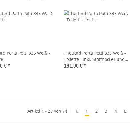
rd Porta Potti 335 Weiß -
Thetford Porta Potti 335 Weiß -
te
Toilette - inkl. Stoffhocker und
2x Thetford Aqua Kem Blue 2
90 €
*
161,90 €
*
Liter - Set
Artikel 1 - 20 von 74
1
2
3
4