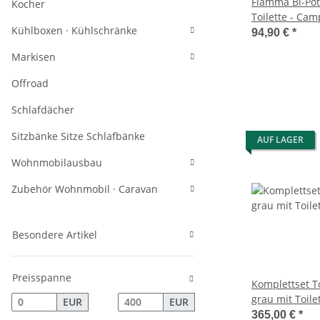
Fiamma Bi-Pot
Kocher
Toilette - Cam
Kühlboxen · Kühlschränke
94,90 €
*
Markisen
Offroad
Schlafdächer
Sitzbänke Sitze Schlafbänke
AUF LAGER
Wohnmobilausbau
Zubehör Wohnmobil · Caravan
Besondere Artikel
Preisspanne
Komplettset T
grau mit Toilet
EUR
EUR
Polster schwa
365,00 €
*