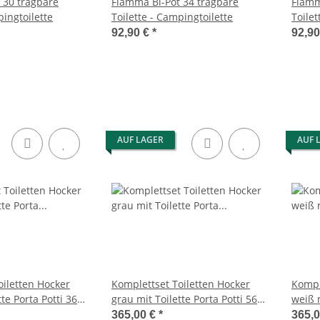
 30 tragbare
Fiamma Bi-Pot 34 tragbare
Fiamm
pingtoilette
Toilette - Campingtoilette
Toilet
92,90 €
*
92,9
AUF LAGER
AUF 
oiletten Hocker
Komplettset Toiletten Hocker
Kompl
te Porta Potti 365,
grau mit Toilette Porta Potti 565P
weiß m
rz Stauraum
- inkl. 2 Liter Thetford Aqua Kem
Polst
365,00 €
*
365,