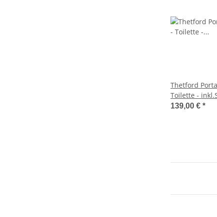
Thetford Porta
Toilette - inkl
Thetford Aqua
139,00 €
*
Set