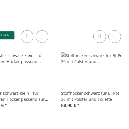
r und 2 Thetford Aqua
 Liter
LAGER
r schwarz klein - für
Stoffhocker schwarz für Bi-Pot
tten Hocker passend zur
30 mit Polster und Toilette
Potti 335
5 €
*
89,90 €
*