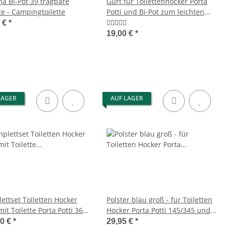
a Bi-Pot 39 tragbare
Gurt für Toilettenhocker Porta
te - Campingtoilette
Potti und Bi-Pot zum leichten
Herausheben
0 €
*
19,00 €
*
LAGER
AUF LAGER
ettset Toiletten Hocker
Polster blau groß - für Toiletten
it Toilette Porta Potti 365,
Hocker Porta Potti 145/345 und
er schwarz Stauraum
365/365
00 €
*
29,95 €
*