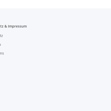
tz & Impressum
tz
m
uns