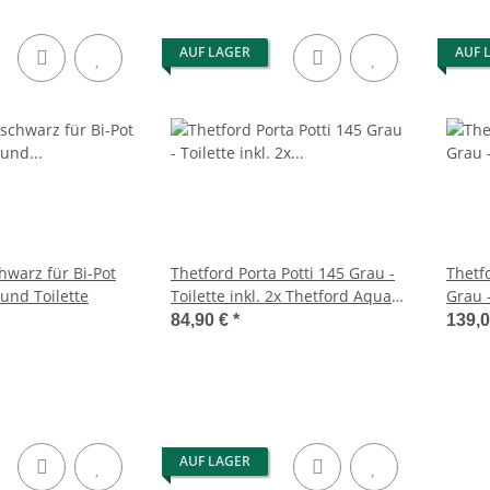
AUF LAGER
AUF 
hwarz für Bi-Pot
Thetford Porta Potti 145 Grau -
Thetf
 und Toilette
Toilette inkl. 2x Thetford Aqua
Grau -
Kem Blue 2 Liter - Set
und 2
84,90 €
*
139,
2 Lite
AUF LAGER