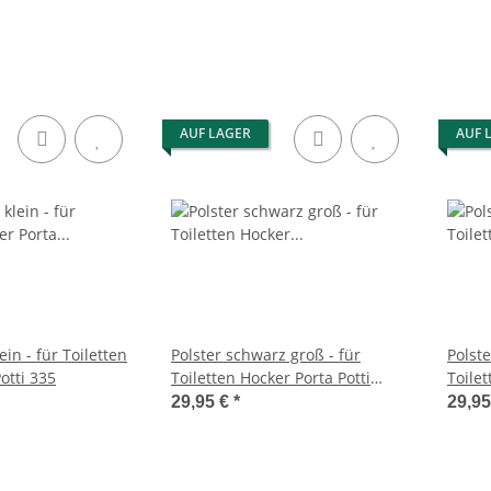
Thetford Aqua
- inkl. Gurt zum leichten
Hocke
herausheben
Kem 2
AUF LAGER
AUF 
Toiletten
Polster schwarz groß - für
Polste
otti 335
Toiletten Hocker Porta Potti
Toile
145/345 und 165/365
Porta 
29,95 €
*
29,9