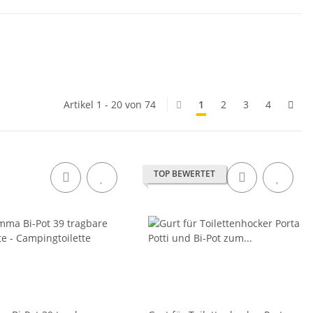
Artikel 1 - 20 von 74
1
2
3
4
TOP BEWERTET