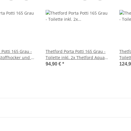
 Potti 165 Grau -
Thetford Porta Potti 165 Grau -
Thetfo
.Stoffhocker und 2x
Toilette inkl. 2x Thetford Aqua
Toilet
 Kem Blue 2 Liter -
Kem Blue 2 Liter - Set
94,90 €
*
124,