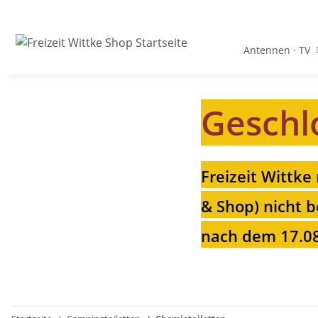
Antennen · TV
Geschl
Freizeit Wittke
& Shop) nicht b
nach dem 17.08