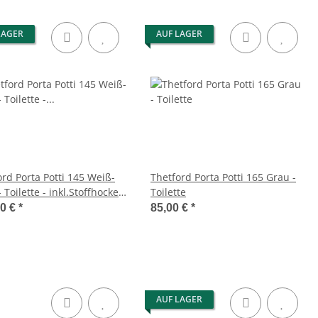
LAGER
AUF LAGER
ord Porta Potti 145 Weiß-
Thetford Porta Potti 165 Grau -
 Toilette - inkl.Stoffhocker
Toilette
x Thetford Aqua Kem Blue
00 €
*
85,00 €
*
r - Set
AUF LAGER