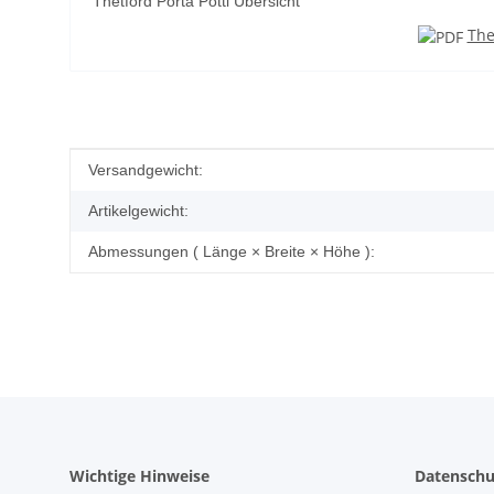
Thetford Porta Potti Übersicht
The
Produkteigenschaft
Wert
Versandgewicht:
Artikelgewicht:
Abmessungen ( Länge × Breite × Höhe ):
Wichtige Hinweise
Datenschu