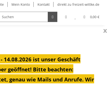
ite
Mein Konto
Kontakt
direkt zu freizeit-wittke.de
onsolen
Fahrradträger
Heizungen für Ihren Camp
0,00 €
x
 - 14.08.2026 ist unser Geschäft
ber geöffnet!
Bitte beachten:
et, genau wie Mails und Anrufe. Wir