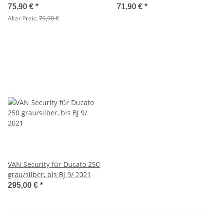
Innenschloss -
75,90 €
*
71,90 €
*
Caravanschloß
Alter Preis:
79,90 €
VAN Security für Ducato 250
grau/silber, bis BJ 9/ 2021
295,00 €
*