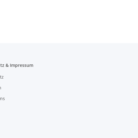
tz & Impressum
tz
m
uns