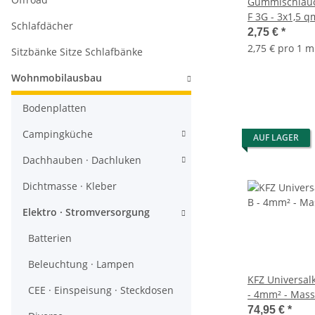
Gummischlauc
F 3G - 3x1,5 
Schlafdächer
2,75 €
*
2,75 € pro 1 m
Sitzbänke Sitze Schlafbänke
Wohnmobilausbau
Bodenplatten
Campingküche
AUF LAGER
Dachhauben · Dachluken
Dichtmasse · Kleber
Elektro · Stromversorgung
Batterien
Beleuchtung · Lampen
KFZ Universalk
CEE · Einspeisung · Steckdosen
- 4mm² - Mass
Meter
74,95 €
*