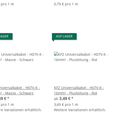
€ pro 1 m
0,79 € pro 1 m
LAGER
AUF LAGER
niversalkabel - H07V-K -
KFZ Universalkabel - H07V-K -
 - Masse - Schwarz
16mm² - Plusleitung - Rot
ab
49 €
*
3,49 €
*
€ pro 1 m
3,49 € pro 1 m
e Variationen erhältlich.
Weitere Variationen erhältlich.