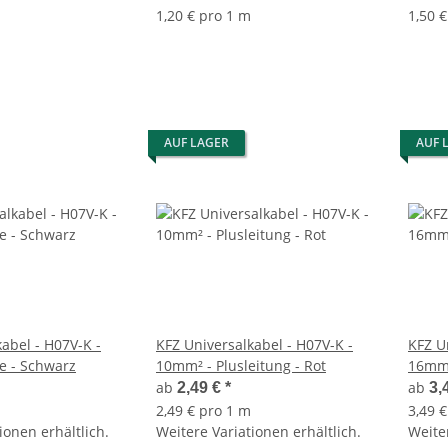
1,20 € pro 1 m
1,50 
AUF LAGER
AUF 
abel - H07V-K -
KFZ Universalkabel - H07V-K -
KFZ U
e - Schwarz
10mm² - Plusleitung - Rot
16mm²
ab
ab
2,49 €
*
3,
2,49 € pro 1 m
3,49 
ionen erhältlich.
Weitere Variationen erhältlich.
Weiter