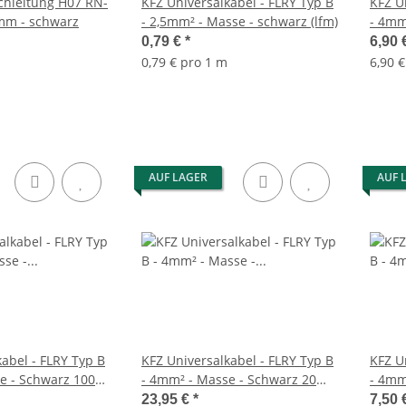
hleitung H07 RN-
KFZ Universalkabel - FLRY Typ B
KFZ U
qmm - schwarz
- 2,5mm² - Masse - schwarz (lfm)
- 4mm
0,79 €
*
6,90 
0,79 € pro 1 m
6,90 €
AUF LAGER
AUF 
abel - FLRY Typ B
KFZ Universalkabel - FLRY Typ B
KFZ U
e - Schwarz 100
- 4mm² - Masse - Schwarz 20
- 4mm
Meter
Meter
23,95 €
*
7,50 