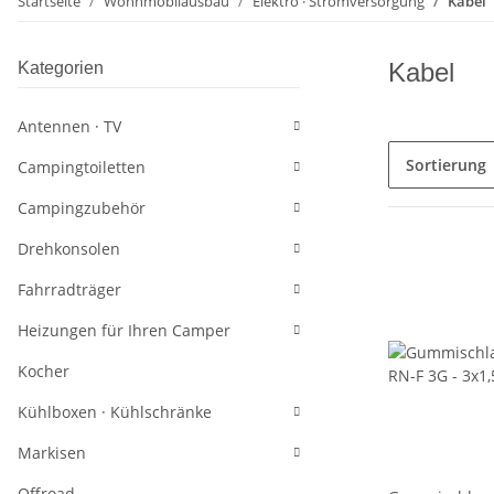
Startseite
Wohnmobilausbau
Elektro · Stromversorgung
Kabel
Kabel
Kategorien
Antennen · TV
Sortierung
Campingtoiletten
Campingzubehör
Drehkonsolen
Fahrradträger
Heizungen für Ihren Camper
Kocher
Kühlboxen · Kühlschränke
Markisen
Offroad