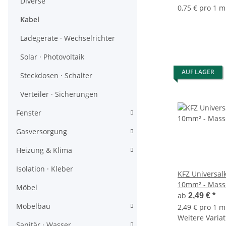
Diverse
0,75 € pro 1 m
Kabel
Ladegeräte · Wechselrichter
Solar · Photovoltaik
AUF LAGER
Steckdosen · Schalter
Verteiler · Sicherungen
Fenster
Gasversorgung
Heizung & Klima
Isolation · Kleber
KFZ Universalk
10mm² - Mass
Möbel
ab
2,49 €
*
Möbelbau
2,49 € pro 1 m
Weitere Variat
Sanitär · Wasser