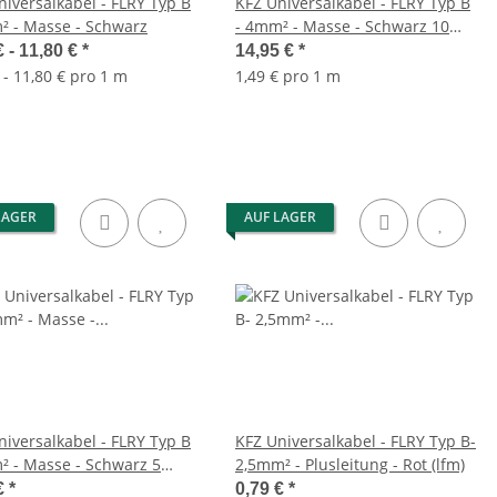
niversalkabel - FLRY Typ B
KFZ Universalkabel - FLRY Typ B
² - Masse - Schwarz
- 4mm² - Masse - Schwarz 10
Meter
€ -
11,80 €
*
14,95 €
*
 - 11,80 € pro 1 m
1,49 € pro 1 m
LAGER
AUF LAGER
niversalkabel - FLRY Typ B
KFZ Universalkabel - FLRY Typ B-
² - Masse - Schwarz 5
2,5mm² - Plusleitung - Rot (lfm)
€
*
0,79 €
*