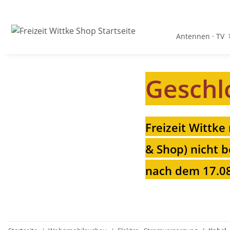
Antennen · TV
Geschl
Freizeit Wittke
& Shop) nicht b
nach dem 17.08