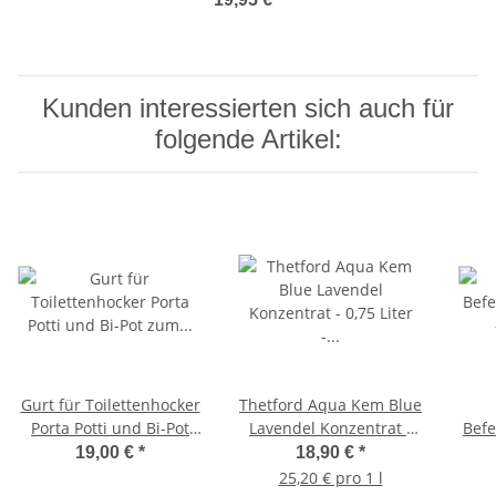
Halterung
Kunden interessierten sich auch für
folgende Artikel:
Gurt für Toilettenhocker
Thetford Aqua Kem Blue
Porta Potti und Bi-Pot
Lavendel Konzentrat -
Bef
zum leichten
0,75 Liter -
19,00 €
*
18,90 €
*
Herausheben
Sanitärflüssigkeit
25,20 € pro 1 l