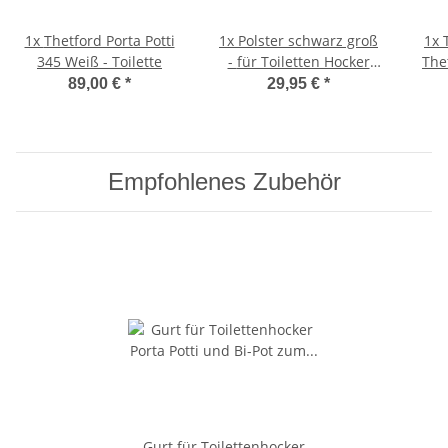
1x
Thetford Porta Potti
1x
Polster schwarz groß
1x
345 Weiß - Toilette
- für Toiletten Hocker
The
Porta Potti 145/345 und
Po
89,00 €
*
29,95 €
*
165/365
Empfohlenes Zubehör
Gurt für Toilettenhocker