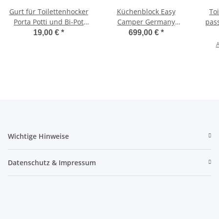
Gurt für Toilettenhocker
Küchenblock Easy
To
Porta Potti und Bi-Pot
Camper Germany
pass
zum leichten
Universell für alle
335 i
19,00 €
*
699,00 €
*
Herausheben
Campingfahrzeuge
A
Wichtige Hinweise
Datenschutz & Impressum