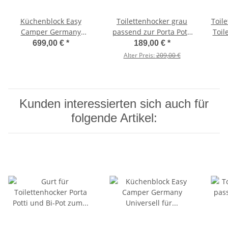
Küchenblock Easy
Toilettenhocker grau
Toil
Camper Germany
passend zur Porta Potti
Toile
Universell für alle
335 inkl. Polster schwarz
699,00 €
*
189,00 €
*
Campingfahrzeuge
ohne Toilette
Alter Preis:
209,00 €
Kunden interessierten sich auch für
folgende Artikel: