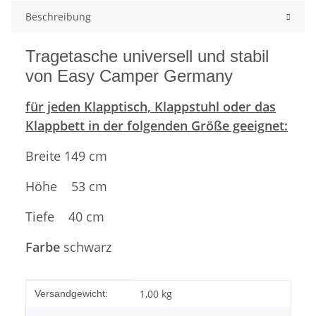
Beschreibung
Tragetasche universell und stabil
von Easy Camper Germany
für jeden Klapptisch, Klappstuhl oder das
Klappbett in der folgenden Größe geeignet:
Breite 149 cm
Höhe 53 cm
Tiefe 40 cm
Farbe
schwarz
Produkteigenschaft
Wert
1,00 kg
Versandgewicht: