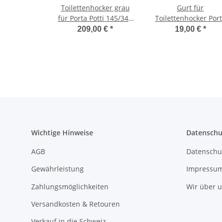
Toilettenhocker grau
Gurt für
für Porta Potti 145/345
Toilettenhocker Por
inkl. Polster schwarz
Potti und Bi-Pot zu
209,00 €
*
19,00 €
*
ohne Toilette
leichten Herausheb
Wichtige Hinweise
Datenschu
AGB
Datenschu
Gewährleistung
Impressu
Zahlungsmöglichkeiten
Wir über 
Versandkosten & Retouren
Verkauf in die Schweiz