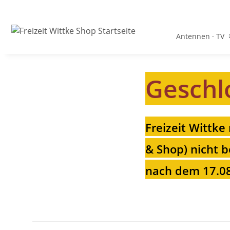
Antennen · TV
Geschl
Freizeit Wittke
& Shop) nicht b
nach dem 17.08