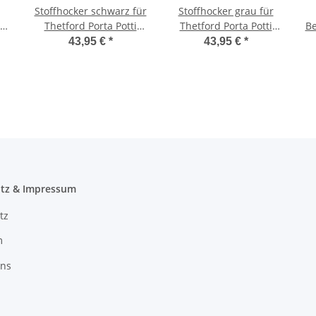
Stoffhocker schwarz für
Stoffhocker grau für
ta
Thetford Porta Potti
Thetford Porta Potti
Be
m
145/345 mit Polster
145/345 mit Polster
43,95 €
*
43,95 €
*
en
tz & Impressum
tz
m
uns