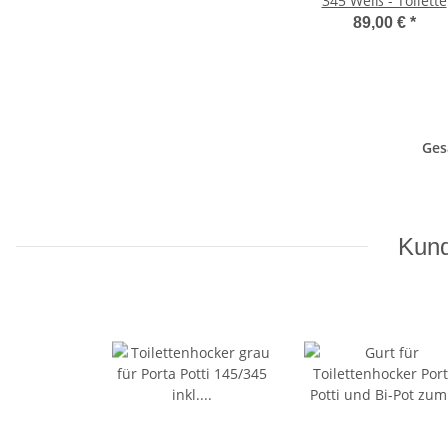
345 Weiß - Toilette
89,00 €
*
Ges
Kund