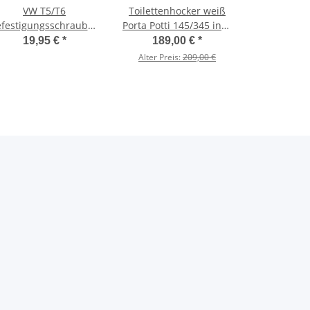
VW T5/T6
Toilettenhocker weiß
festigungsschrauben
Porta Potti 145/345 inkl.
- Rastschiene
Polster schwarz ohne
19,95 €
*
189,00 €
*
Multiflexboard
Toilette
Alter Preis:
209,00 €
Halterung