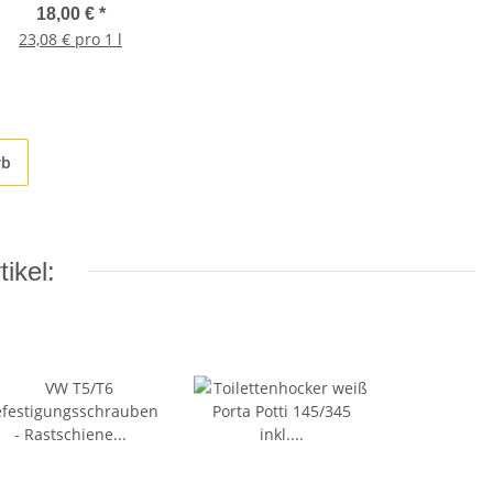
ter - Sanitärflüssigkeit
18,00 €
*
23,08 € pro 1 l
rb
ikel: