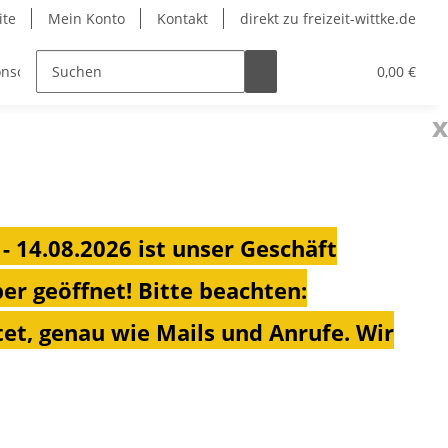
ite
Mein Konto
Kontakt
direkt zu freizeit-wittke.de
nsolen
Fahrradträger
Heizungen für Ihren Campe
0,00 €
x
 - 14.08.2026 ist unser Geschäft
ber geöffnet!
Bitte beachten:
et, genau wie Mails und Anrufe. Wir