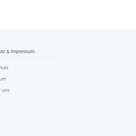
utz & Impressum
hutz
sum
r uns