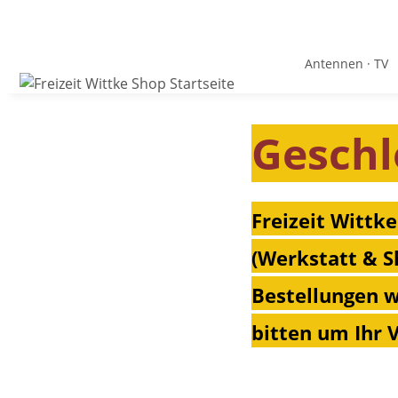
Antennen · TV
Geschl
Freizeit Wittke
(Werkstatt & S
Bestellungen w
bitten um Ihr 