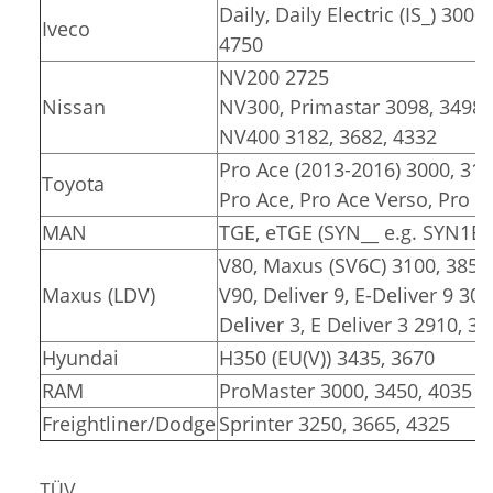
Daily, Daily Electric (IS_) 3000
Iveco
4750
NV200 2725
Nissan
NV300, Primastar 3098, 3498
NV400 3182, 3682, 4332
Pro Ace (2013-2016) 3000, 31
Toyota
Pro Ace, Pro Ace Verso, Pro Ac
MAN
TGE, eTGE (SYN__ e.g. SYN1E,
V80, Maxus (SV6C) 3100, 3850
Maxus (LDV)
V90, Deliver 9, E-Deliver 9 30
Deliver 3, E Deliver 3 2910, 3
Hyundai
H350 (EU(V)) 3435, 3670
RAM
ProMaster 3000, 3450, 4035
Freightliner/Dodge
Sprinter 3250, 3665, 4325
TÜV