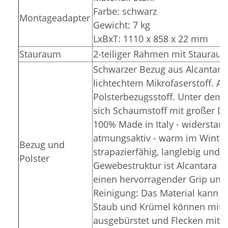
Farbe: schwarz
Montageadapter
Gewicht: 7 kg
LxBxT: 1110 x 858 x 22 mm
Stauraum
2-teiliger Rahmen mit Stauraum
Schwarzer Bezug aus Alcantara 
lichtechtem Mikrofaserstoff. Al
Polsterbezugsstoff. Unter dem 
sich Schaumstoff mit großer Di
100% Made in Italy - widerstand
atmungsaktiv - warm im Winter
Bezug und
strapazierfähig, langlebig und p
Polster
Gewebestruktur ist Alcantara ro
einen hervorragender Grip und r
Reinigung: Das Material kann 
Staub und Krümel können mit e
ausgebürstet und Flecken mit e