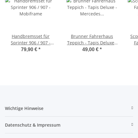
Handbremsset für
Brunner Fahrerhaus
Sco
Sprinter 906 / 907 -
Teppich - Tapis Deluxe -
F
Mobiframe
Mercedes Sprinter ab 06
Spri
79,90 €
*
49,00 €
*
2006
Wichtige Hinweise
Datenschutz & Impressum