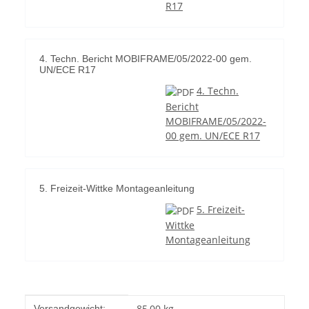
R17
4. Techn. Bericht MOBIFRAME/05/2022-00 gem.
UN/ECE R17
4. Techn.
Bericht
MOBIFRAME/05/2022-
00 gem. UN/ECE R17
5. Freizeit-Wittke Montageanleitung
5. Freizeit-
Wittke
Montageanleitung
Produkteigenschaft
Wert
85,00 kg
Versandgewicht: