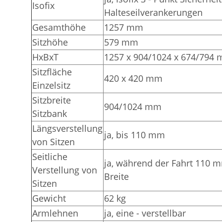
Isofix
Halteseilverankerungen
Gesamthöhe
1257 mm
Sitzhöhe
579 mm
HxBxT
1257 x 904/1024 x 674/794
Sitzfläche
420 x 420 mm
Einzelsitz
Sitzbreite
904/1024 mm
Sitzbank
Längsverstellung
ja, bis 110 mm
von Sitzen
Seitliche
ja, während der Fahrt 110 m
Verstellung von
Breite
Sitzen
Gewicht
62 kg
Armlehnen
ja, eine - verstellbar