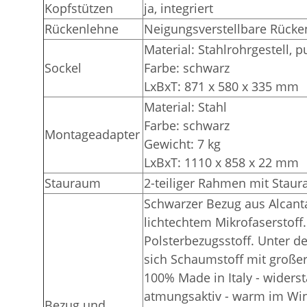
Kopfstützen
ja, integriert
Rückenlehne
Neigungsverstellbare Rücke
Material: Stahlrohrgestell, 
Sockel
Farbe: schwarz
LxBxT: 871 x 580 x 335 mm
Material: Stahl
Farbe: schwarz
Montageadapter
Gewicht: 7 kg
LxBxT: 1110 x 858 x 22 mm
Stauraum
2-teiliger Rahmen mit Staur
Schwarzer Bezug aus Alcanta
lichtechtem Mikrofaserstoff.
Polsterbezugsstoff. Unter d
sich Schaumstoff mit großer
100% Made in Italy - widerst
atmungsaktiv - warm im Win
Bezug und