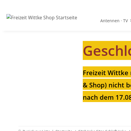
Antennen · TV
Geschl
Freizeit Wittke
& Shop) nicht b
nach dem 17.08