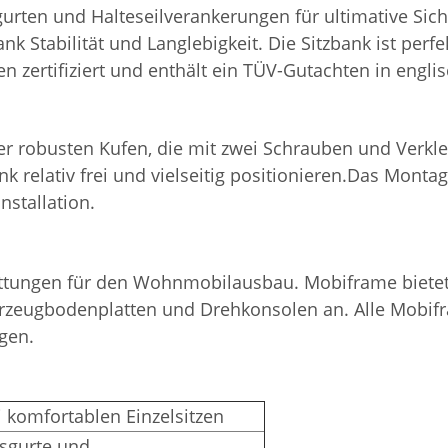
sgurten und Halteseilverankerungen für ultimative Sic
nk Stabilität und Langlebigkeit.
Die Sitzbank ist perf
 zertifiziert
und enthält ein TÜV-Gutachten in engli
er robusten Kufen, die mit zwei Schrauben und Verkle
nk relativ frei und vielseitig positionieren.Das Mont
nstallation.
stattungen für den Wohnmobilausbau. Mobiframe bie
Fahrzeugbodenplatten und Drehkonsolen an. Alle Mobif
gen.
 komfortablen Einzelsitzen
itsgurte und