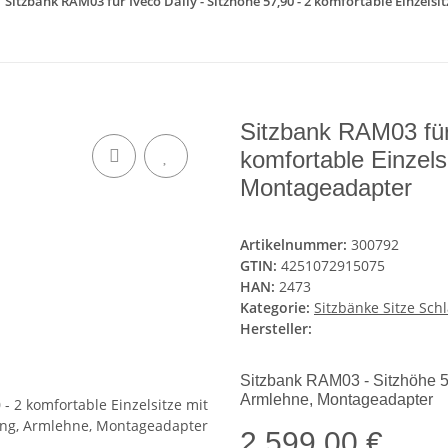
Sitzbank RAM03 für Iveco Daily - Sitzhöhe 57,90 - 2 komfortable Einzel
Sitzbank RAM03 für 
komfortable Einzels
Montageadapter
Artikelnummer:
300792
GTIN:
4251072915075
HAN:
2473
Kategorie:
Sitzbänke Sitze Sch
Hersteller:
Sitzbank RAM03 - Sitzhöhe 57
Armlehne, Montageadapter
2.599,00 €