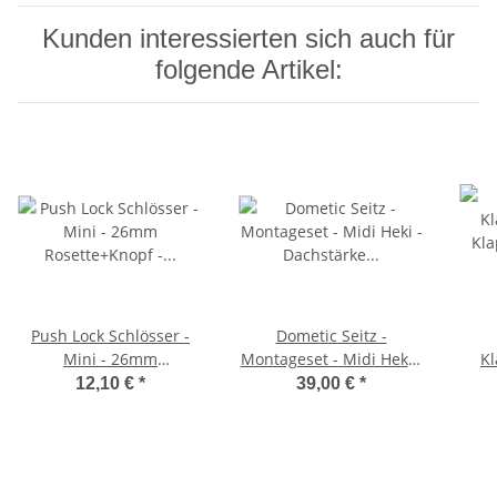
Kunden interessierten sich auch für
folgende Artikel:
Push Lock Schlösser -
Dometic Seitz -
Mini - 26mm
Montageset - Midi Heki -
Kl
Rosette+Knopf - 5er Set -
Dachstärke 43-52mm
Kla
12,10 €
*
39,00 €
*
silber