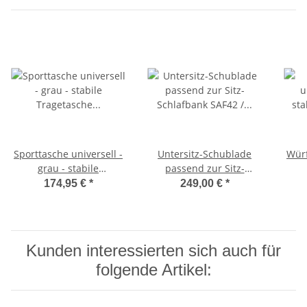
Sporttasche universell -
Untersitz-Schublade
Würf
grau - stabile
passend zur Sitz-
Tragetasche für
Schlafbank SAF42 /
174,95 €
*
249,00 €
*
Schlafsitzbank SAF42
SAF43 mit 47,5 cm
Sc
und SAF43
Sitzhöhe
Kunden interessierten sich auch für
folgende Artikel: