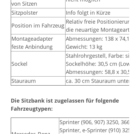
von Sitzen
Sitzpolster
Info folgt in Kürze
Relativ freie Positionierun
Position im Fahrzeug
die neuartige Montageart (n
Montageadapter
Abmessungen: 138 x 74,1 x
feste Anbindung
Gewicht: 13 kg
Stahlrohrgestell,
Farbe: sil
Sockel
Sockelhöhe: 30,5 cm (Lowe
Abmessungen: 58,8 x 30,5 
Stauraum
ca. 30 cm Stauraum unter 
Die Sitzbank ist zugelassen für folgende
Fahrzeugtypen:
Sprinter (906, 907) 3250, 3665
Sprinter, e-Sprinter (910) 325
Mercedes-Benz