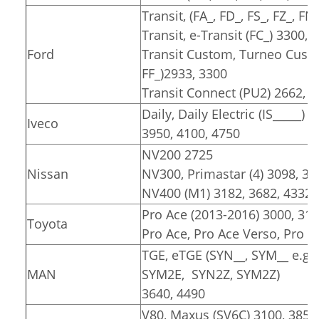
Transit, (FA_, FD_, FS_, FZ_, F
Transit, e-Transit (FC_) 3300, 
Ford
Transit Custom, Turneo Custom
FF_)2933, 3300
Transit Connect (PU2) 2662, 
Daily, Daily Electric (IS_____) 
Iveco
3950, 4100, 4750
NV200 2725
Nissan
NV300, Primastar (4) 3098, 34
NV400 (M1) 3182, 3682, 4332
Pro Ace (2013-2016) 3000, 31
Toyota
Pro Ace, Pro Ace Verso, Pro Ac
TGE, eTGE (SYN__, SYM__ e.g.
MAN
SYM2E, SYN2Z, SYM2Z)
3640, 4490
V80, Maxus (SV6C) 3100, 3850