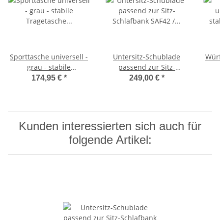
Sporttasche universell -
Untersitz-Schublade
Würf
grau - stabile
passend zur Sitz-
Tragetasche für
Schlafbank SAF42 /
174,95 €
*
249,00 €
*
Schlafsitzbank SAF42
SAF43 mit 47,5 cm
Sc
und SAF43
Sitzhöhe
Kunden interessierten sich auch für
folgende Artikel: