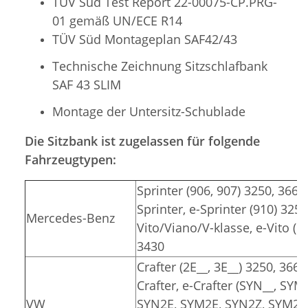
TÜV Süd Test Report 22-00075-CP.PRG-
01 gemäß UN/ECE R14
TÜV Süd Montageplan SAF42/43
Technische Zeichnung Sitzschlafbank
SAF 43 SLIM
Montage der Untersitz-Schublade
Die Sitzbank ist zugelassen für folgende
Fahrzeugtypen:
Sprinter (906, 907) 3250, 3665
Sprinter, e-Sprinter (910) 325
Mercedes-Benz
Vito/Viano/V-klasse, e-Vito (6
3430
Crafter (2E__, 3E__) 3250, 3665
Crafter, e-Crafter (SYN__, SYM
VW
SYN2E, SYM2E, SYN2Z, SYM2Z)