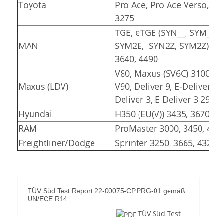
Toyota
Pro Ace, Pro Ace Verso, Pr
3275
TGE, eTGE (SYN__, SYM__
MAN
SYM2E, SYN2Z, SYM2Z)
3640, 4490
V80, Maxus (SV6C) 3100, 
Maxus (LDV)
V90, Deliver 9, E-Deliver 
Deliver 3, E Deliver 3 291
Hyundai
H350 (EU(V)) 3435, 3670
RAM
ProMaster 3000, 3450, 4
Freightliner/Dodge
Sprinter 3250, 3665, 4325
TÜV Süd Test Report 22-00075-CP.PRG-01 gemäß
UN/ECE R14
TÜV Süd Test