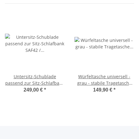
Untersitz-Schublade
Würfeltasche universell -
passend zur Sitz-Schlafbank
grau - stabile Tragetasche
SAF42 / SAF43 mit 47,5 cm
für Schlafsitzbank SAF42
249,00 €
*
149,90 €
*
Sitzhöhe
und SAF43