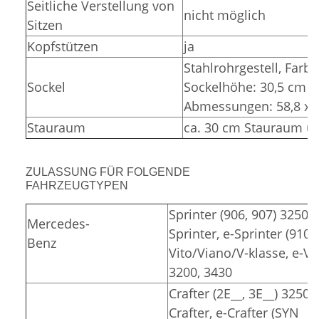
Seitliche Verstellung von
nicht möglich
Sitzen
Kopfstützen
ja
Stahlrohrgestell,
Farbe
Sockel
Sockelhöhe: 30,5 cm (
Abmessungen: 58,8 x 3
Stauraum
ca. 30 cm Stauraum un
ZULASSUNG FÜR FOLGENDE
FAHRZEUGTYPEN
Sprinter (906, 907) 3250,
Mercedes-
Sprinter, e-Sprinter (910)
Benz
Vito/Viano/V-klasse, e-Vit
3200, 3430
Crafter (2E__, 3E__) 3250,
Crafter, e-Crafter (SYN__