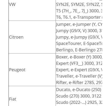
VW
SYN2E, SYM2E, SYN2Z, SY
T5 (7H_, 7E_, 7J_) 3000, 3
T6, T6.1, e-Transporter (7
Jumper, e-Jumper (Y, CY) 
Jumpy (G9/X, V) 3000, 31
Citroen
Jumpy, e-Jumpy (G9/X, V)
SpaceTourer, E-SpaceTour
Berlingo, E-Berlingo 2785
Boxer, e-Boxer (Y) 3000, 
Expert (VF3__) 3000, 3122
Peugeot
Expert, e-Expert (G9/X, V)
Traveller, e-Traveller (V)
Rifter, e-Rifter 2785, 2975
Ducato, e-Ducato (250) 3
Scudo (270) 3000, 3122
Fiat
Scudo (2022-…) 2925, 32