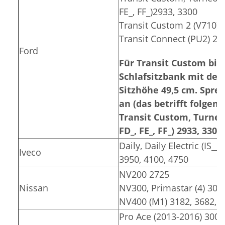
FE_, FF_)2933, 3300
Transit Custom 2 (V710) 
Transit Connect (PU2) 26
Ford
Für Transit Custom bis 
Schlafsitzbank mit der
Sitzhöhe 49,5 cm. Spre
an (das betrifft folge
Transit Custom, Turneo 
FD_, FE_, FF_) 2933, 3300)
Daily, Daily Electric (IS__
Iveco
3950, 4100, 4750
NV200 2725
Nissan
NV300, Primastar (4) 309
NV400 (M1) 3182, 3682, 
Pro Ace (2013-2016) 3000