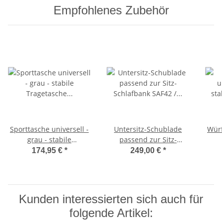
Empfohlenes Zubehör
Sporttasche universell -
Untersitz-Schublade
Würf
grau - stabile
passend zur Sitz-
Tragetasche für
Schlafbank SAF42 /
174,95 €
*
249,00 €
*
Schlafsitzbank SAF42
SAF43 mit 47,5 cm
Sc
und SAF43
Sitzhöhe
Kunden interessierten sich auch für
folgende Artikel: