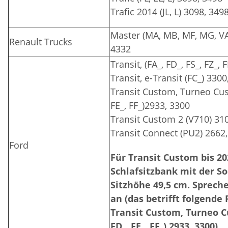
Trafic 2014 (JL, L) 3098, 349
Master (MA, MB, MF, MG, VA,
Renault Trucks
4332
Transit, (FA_, FD_, FS_, FZ_,
Transit, e-Transit (FC_) 330
Transit Custom, Turneo Cust
FE_, FF_)2933, 3300
Transit Custom 2 (V710) 31
Transit Connect (PU2) 2662
Ford
Für Transit Custom bis 20
Schlafsitzbank mit der So
Sitzhöhe 49,5 cm. Sprech
an (das betrifft folgende
Transit Custom, Turneo Cu
FD_, FE_, FF_) 2933, 3300)