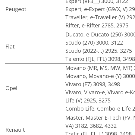
Expert (VF3__) 3000, 3122
Peugeot
Expert, e-Expert (G9/X, V) 2
Traveller, e-Traveller (V) 29
Rifter, e-Rifter 2785, 2975
Ducato, e-Ducato (250) 3000
Scudo (270) 3000, 3122
Fiat
Scudo (2022-…) 2925, 3275
Talento (FJL, FFL) 3098, 3498
Movano (MR, MS, MW, MT) 3
Movano, Movano-e (Y) 3000
Vivaro (F7) 3098, 3498
Opel
Vivaro, Vivaro-e, Vivaro e-Ko
Life (V) 2925, 3275
Combo Life, Combo-e Life 
Master, Master E-Tech (FV,
VA) 3182, 3682, 4332
Renault
Trafic (FL, EL, L) 3098, 3498