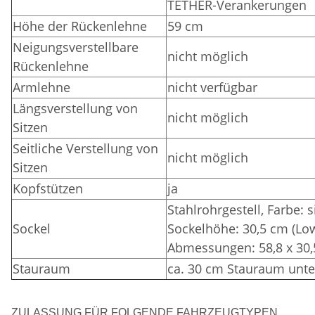
TETHER-Verankerungen
Höhe der Rückenlehne
59 cm
Neigungsverstellbare
nicht möglich
Rückenlehne
Armlehne
nicht verfügbar
Längsverstellung von
nicht möglich
Sitzen
Seitliche Verstellung von
nicht möglich
Sitzen
Kopfstützen
ja
Stahlrohrgestell,
Farbe: 
Sockel
Sockelhöhe: 30,5 cm (Lo
Abmessungen: 58,8 x 30,
Stauraum
ca. 30 cm Stauraum unte
ZULASSUNG FÜR FOLGENDE FAHRZEUGTYPEN