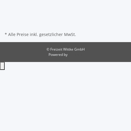
* Alle Preise inkl. gesetzlicher MwSt.
© Freizeit Wittke GmbH
Powered by
JTL-Shop