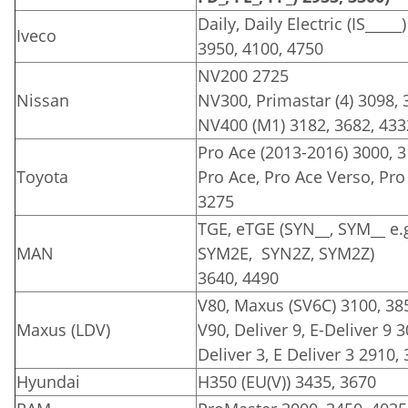
Daily, Daily Electric (IS_____
Iveco
3950, 4100, 4750
NV200 2725
Nissan
NV300, Primastar (4) 3098, 
NV400 (M1) 3182, 3682, 433
Pro Ace (2013-2016) 3000, 
Toyota
Pro Ace, Pro Ace Verso, Pro 
3275
TGE, eTGE (SYN__, SYM__ e.
MAN
SYM2E, SYN2Z, SYM2Z)
3640, 4490
V80, Maxus (SV6C) 3100, 38
Maxus (LDV)
V90, Deliver 9, E-Deliver 9 
Deliver 3, E Deliver 3 2910,
Hyundai
H350 (EU(V)) 3435, 3670