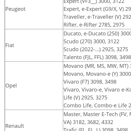
Expert (VF3__) 3000, 3122
Peugeot
Expert, e-Expert (G9/X, V) 2
Traveller, e-Traveller (V) 29
Rifter, e-Rifter 2785, 2975
Ducato, e-Ducato (250) 3000
Scudo (270) 3000, 3122
Fiat
Scudo (2022-…) 2925, 3275
Talento (FJL, FFL) 3098, 3498
Movano (MR, MS, MW, MT) 3
Movano, Movano-e (Y) 3000
Vivaro (F7) 3098, 3498
Opel
Vivaro, Vivaro-e, Vivaro e-Ko
Life (V) 2925, 3275
Combo Life, Combo-e Life 
Master, Master E-Tech (FV,
VA) 3182, 3682, 4332
Renault
Trafic (FL, EL, L) 3098, 3498