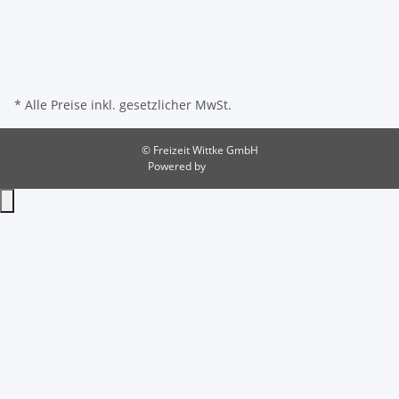
* Alle Preise inkl. gesetzlicher MwSt.
© Freizeit Wittke GmbH
Powered by
JTL-Shop