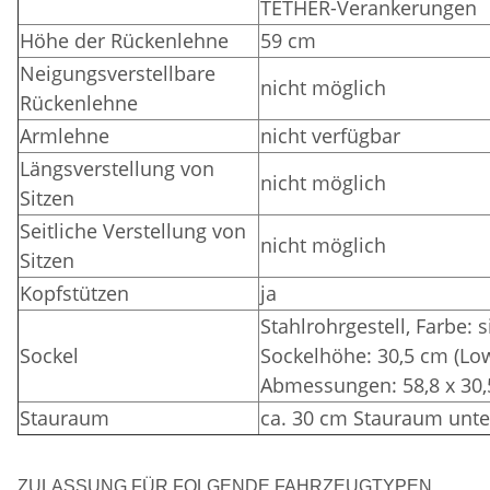
TETHER-Verankerungen
Höhe der Rückenlehne
59 cm
Neigungsverstellbare
nicht möglich
Rückenlehne
Armlehne
nicht verfügbar
Längsverstellung von
nicht möglich
Sitzen
Seitliche Verstellung von
nicht möglich
Sitzen
Kopfstützen
ja
Stahlrohrgestell,
Farbe: 
Sockel
Sockelhöhe: 30,5 cm (Lo
Abmessungen: 58,8 x 30,
Stauraum
ca. 30 cm Stauraum unte
ZULASSUNG FÜR FOLGENDE FAHRZEUGTYPEN