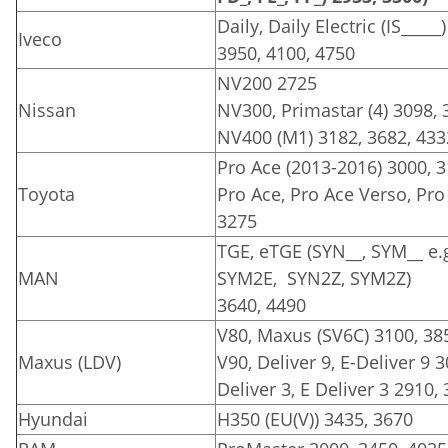
Daily, Daily Electric (IS_____
Iveco
3950, 4100, 4750
NV200 2725
Nissan
NV300, Primastar (4) 3098, 
NV400 (M1) 3182, 3682, 433
Pro Ace (2013-2016) 3000, 
Toyota
Pro Ace, Pro Ace Verso, Pro 
3275
TGE, eTGE (SYN__, SYM__ e.
MAN
SYM2E, SYN2Z, SYM2Z)
3640, 4490
V80, Maxus (SV6C) 3100, 38
Maxus (LDV)
V90, Deliver 9, E-Deliver 9 
Deliver 3, E Deliver 3 2910,
Hyundai
H350 (EU(V)) 3435, 3670