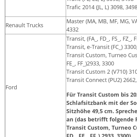
Trafic 2014 (JL, L) 3098, 349
Master (MA, MB, MF, MG, VA,
Renault Trucks
4332
Transit, (FA_, FD_, FS_, FZ_,
Transit, e-Transit (FC_) 330
Transit Custom, Turneo Cust
FE_, FF_)2933, 3300
Transit Custom 2 (V710) 31
Transit Connect (PU2) 2662
Ford
Für Transit Custom bis 20
Schlafsitzbank mit der So
Sitzhöhe 49,5 cm. Sprech
an (das betrifft folgende
Transit Custom, Turneo Cu
FD_, FE_, FF_) 2933, 3300)