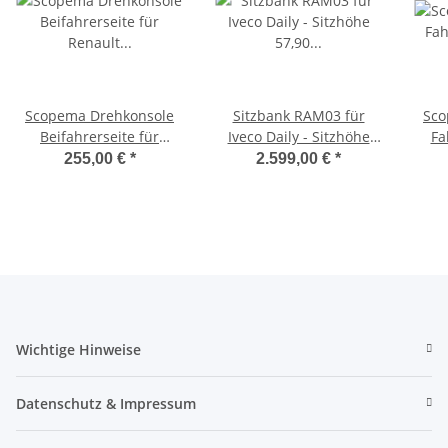
Scopema Drehkonsole
Sitzbank RAM03 für
Sco
Beifahrerseite für
Iveco Daily - Sitzhöhe
Fa
Renault Master X70,
57,90 - 2 komfortable
Tran
255,00 €
*
2.599,00 €
*
Opel Movano, Nissan
Einzelsitze mit
V36
Interstar 1998 bis 2009 -
Längsverstellung,
20
CBTRO02D2M
Armlehne,
Montageadapter
Hand
Han
Wichtige Hinweise
Datenschutz & Impressum