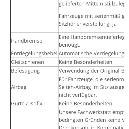
gelieferten Mitteln stillzuleg
Fahrzeuge mit serienmäßige
Sitzhöhenverstellung:
ja
Eine Handbremsentieferlegun
Handbremse
benötigt.
Entriegelungshebel
Automatische Verriegelung i
Gleitschienen
Keine Besonderheiten
Befestigung
Verwendung der Original-Be
Für Fahrzeuge, die serienmäß
Airbag
Seiten-Airbag im Sitz ausgerü
nicht verfügbar.
Gurte / Isofix
Keine Besonderheiten
Unsere Fachwerkstatt empfie
bedingten Gründen keine V
Drehkonsole in Kombination 