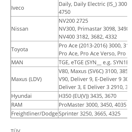
Daily, Daily Electric (IS_) 3000
Iveco
4750
NV200 2725
Nissan
NV300, Primastar 3098, 3498
NV400 3182, 3682, 4332
Pro Ace (2013-2016) 3000, 31
Toyota
Pro Ace, Pro Ace Verso, Pro Ac
MAN
TGE, eTGE (SYN__ e.g. SYN1E,
V80, Maxus (SV6C) 3100, 3850
Maxus (LDV)
V90, Deliver 9, E-Deliver 9 30
Deliver 3, E Deliver 3 2910, 3
Hyundai
H350 (EU(V)) 3435, 3670
RAM
ProMaster 3000, 3450, 4035
Freightliner/Dodge
Sprinter 3250, 3665, 4325
TÜV