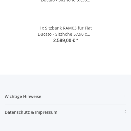
1x
Sitzbank RAM03 für Fiat
Ducato - Sitzhöhe 57,90 cm -
2 komfortable Einzelsitze
2.599,00 €
*
mit Längsverstellung,
Armlehne, Montageadapter
Wichtige Hinweise
Datenschutz & Impressum