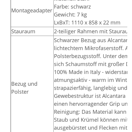
Farbe: schwarz
Montageadapter
Gewicht: 7 kg
LxBxT: 1110 x 858 x 22 mm
Stauraum
2-teiliger Rahmen mit Stauraum
Schwarzer Bezug aus Alcantara 
lichtechtem Mikrofaserstoff. Al
Polsterbezugsstoff. Unter dem 
sich Schaumstoff mit großer Di
100% Made in Italy - widerstand
atmungsaktiv - warm im Winter
Bezug und
strapazierfähig, langlebig und p
Polster
Gewebestruktur ist Alcantara ro
einen hervorragender Grip und r
Reinigung: Das Material kann 
Staub und Krümel können mit e
ausgebürstet und Flecken mit e