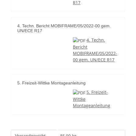
R17
4. Techn. Bericht MOBIFRAME/05/2022-00 gem.
UN/ECE R17
4. Techn.
Bericht
MOBIFRAME/05/2022-
00 gem. UN/ECE R17
5. Freizeit-Wittke Montageanleitung
5. Freizeit-
Wittke
Montageanleitung
Produkteigenschaft
Wert
85,00 kg
Versandgewicht: