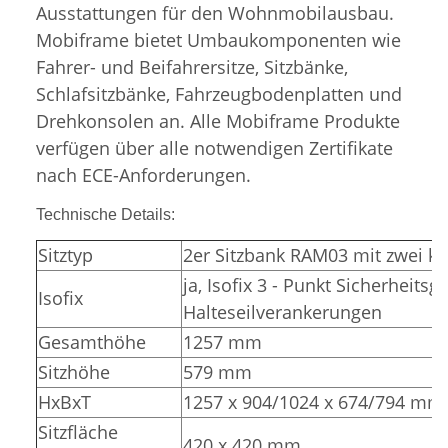
Ausstattungen für den Wohnmobilausbau.
Mobiframe bietet Umbaukomponenten wie
Fahrer- und Beifahrersitze, Sitzbänke,
Schlafsitzbänke, Fahrzeugbodenplatten und
Drehkonsolen an. Alle Mobiframe Produkte
verfügen über alle notwendigen Zertifikate
nach ECE-Anforderungen.
Technische Details:
Sitztyp
2er Sitzbank RAM03 mit zwei ko
ja, Isofix 3 - Punkt Sicherheitsg
Isofix
Halteseilverankerungen
Gesamthöhe
1257 mm
Sitzhöhe
579 mm
HxBxT
1257 x 904/1024 x 674/794 mm
Sitzfläche
420 x 420 mm