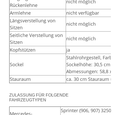
nicht möglich
Rückenlehne
Armlehne
nicht verfügbar
Längsverstellung von
nicht möglich
Sitzen
Seitliche Verstellung von
nicht möglich
Sitzen
Kopfstützen
ja
Stahlrohrgestell,
Farbe
Sockel
Sockelhöhe: 30,5 cm (
Abmessungen: 58,8 x 3
Stauraum
ca. 30 cm Stauraum un
ZULASSUNG FÜR FOLGENDE
FAHRZEUGTYPEN
Sprinter (906, 907) 3250,
Mercedes-