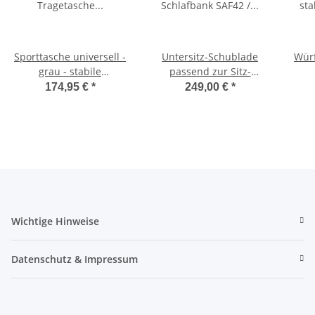
Sporttasche universell -
Untersitz-Schublade
Würf
grau - stabile
passend zur Sitz-
Tragetasche für
Schlafbank SAF42 /
174,95 €
*
249,00 €
*
Schlafsitzbank SAF42
SAF43 mit 47,5 cm
Sc
und SAF43
Sitzhöhe
Wichtige Hinweise
Datenschutz & Impressum