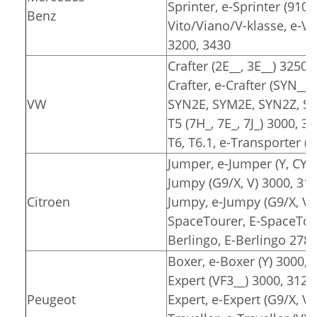
Sprinter, e-Sprinter (910)
Benz
Vito/Viano/V-klasse, e-Vit
3200, 3430
Crafter (2E__, 3E__) 3250,
Crafter, e-Crafter (SYN__
VW
SYN2E, SYM2E, SYN2Z, SY
T5 (7H_, 7E_, 7J_) 3000, 3
T6, T6.1, e-Transporter (7
Jumper, e-Jumper (Y, CY) 
Jumpy (G9/X, V) 3000, 31
Citroen
Jumpy, e-Jumpy (G9/X, V)
SpaceTourer, E-SpaceTour
Berlingo, E-Berlingo 2785
Boxer, e-Boxer (Y) 3000, 
Expert (VF3__) 3000, 3122
Peugeot
Expert, e-Expert (G9/X, V)