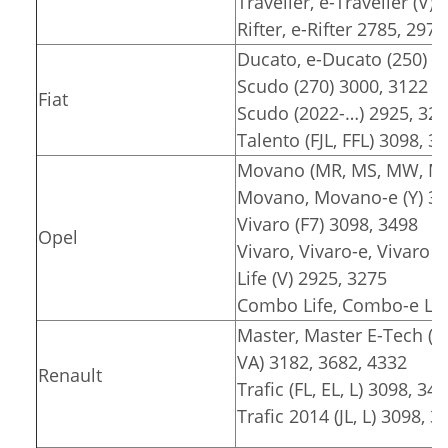
Traveller, e-Traveller (V)
Rifter, e-Rifter 2785, 2975
Ducato, e-Ducato (250) 3
Scudo (270) 3000, 3122
Fiat
Scudo (2022-…) 2925, 32
Talento (FJL, FFL) 3098, 3
Movano (MR, MS, MW, MT)
Movano, Movano-e (Y) 30
Vivaro (F7) 3098, 3498
Opel
Vivaro, Vivaro-e, Vivaro e
Life (V) 2925, 3275
Combo Life, Combo-e Lif
Master, Master E-Tech (F
VA) 3182, 3682, 4332
Renault
Trafic (FL, EL, L) 3098, 34
Trafic 2014 (JL, L) 3098, 3