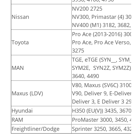
NV200 2725
Nissan
NV300, Primastar (4) 309
NV400 (M1) 3182, 3682, 
Pro Ace (2013-2016) 3000
Toyota
Pro Ace, Pro Ace Verso, Pr
3275
TGE, eTGE (SYN__, SYM__
MAN
SYM2E, SYN2Z, SYM2Z)
3640, 4490
V80, Maxus (SV6C) 3100, 
Maxus (LDV)
V90, Deliver 9, E-Deliver 
Deliver 3, E Deliver 3 291
Hyundai
H350 (EU(V)) 3435, 3670
RAM
ProMaster 3000, 3450, 4
Freightliner/Dodge
Sprinter 3250, 3665, 4325