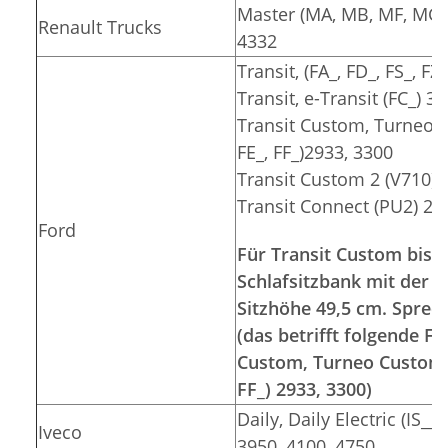
Master (MA, MB, MF, MG, 
Renault Trucks
4332
Transit, (FA_, FD_, FS_, F
Transit, e-Transit (FC_) 3
Transit Custom, Turneo C
FE_, FF_)2933, 3300
Transit Custom 2 (V710) 
Transit Connect (PU2) 26
Ford
Für Transit Custom bis 2
Schlafsitzbank mit der S
Sitzhöhe 49,5 cm. Sprec
(das betrifft folgende 
Custom, Turneo Custom (F
FF_) 2933, 3300)
Daily, Daily Electric (IS__
Iveco
3950, 4100, 4750