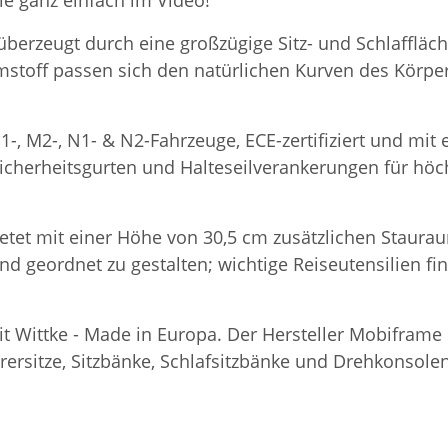
ie ganz einfach im Video!
 überzeugt durch eine großzügige Sitz- und Schlaffläc
stoff passen sich den natürlichen Kurven des Körpe
1-, M2-, N1- & N2-Fahrzeuge, ECE-zertifiziert und mi
icherheitsgurten und Halteseilverankerungen für höchs
etet mit einer Höhe von 30,5 cm zusätzlichen Staurau
und geordnet zu gestalten; wichtige Reiseutensilien f
eit Wittke - Made in Europa. Der Hersteller Mobifram
rsitze, Sitzbänke, Schlafsitzbänke und Drehkonsolen