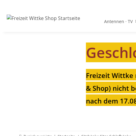
Antennen · TV
Geschl
Freizeit Wittke
& Shop) nicht b
nach dem 17.08