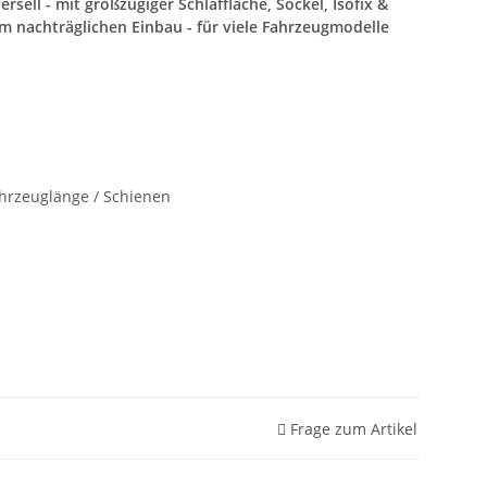
rsell - mit großzügiger Schlaffläche, Sockel, Isofix &
nachträglichen Einbau - für viele Fahrzeugmodelle
ahrzeuglänge / Schienen
Frage zum Artikel