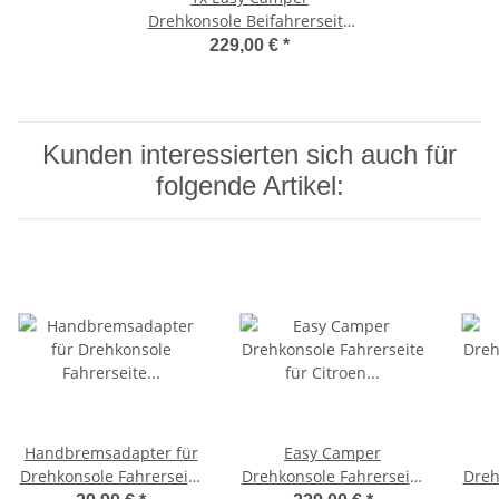
Drehkonsole Beifahrerseite
für Peugeot Expert K0 ab
229,00 €
*
2016
Kunden interessierten sich auch für
folgende Artikel:
Handbremsadapter für
Easy Camper
Drehkonsole Fahrerseite
Drehkonsole Fahrerseite
Dreh