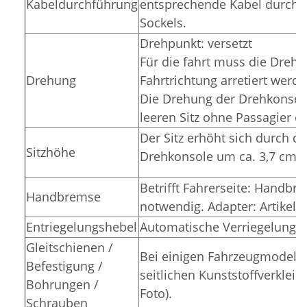
Kabeldurchführung
entsprechende Kabel durch d
Sockels.
Drehpunkt: versetzt
Für die fahrt muss die Drehk
Drehung
Fahrtrichtung arretiert werde
Die Drehung der Drehkonsole
leeren Sitz ohne Passagier er
Der Sitz erhöht sich durch d
Sitzhöhe
Drehkonsole um ca. 3,7 cm.
Betrifft Fahrerseite: Handbr
Handbremse
notwendig. Adapter: Artike
Entriegelungshebel
Automatische Verriegelung i
Gleitschienen /
Bei einigen Fahrzeugmodelle
Befestigung /
seitlichen Kunststoffverkleid
Bohrungen /
Foto).
Schrauben