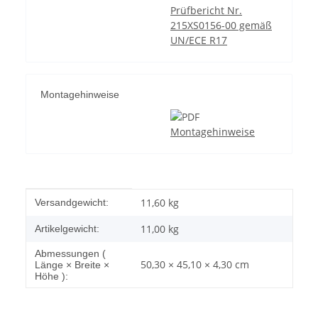
Prüfbericht Nr.
215XS0156-00 gemäß
UN/ECE R17
Montagehinweise
Montagehinweise
Produkteigenschaft
Wert
11,60 kg
Versandgewicht:
11,00
kg
Artikelgewicht:
Abmessungen (
50,30 × 45,10 × 4,30 cm
Länge × Breite ×
Höhe ):