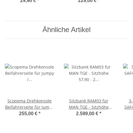
für Peugeot Expert K0 /
für Citroen Jumpy ab
fü
29,90 €
*
229,00 €
*
Jumpy /Toyota Proace ab
2016
2016 - von Easy Camper
Ähnliche Artikel
Scopema Drehkonsole
Sitzbank RAM03 für
3-
Beifahrerseite für Jumpy
MAN TGE - Sitzhöhe
SAF4
/ Expert / Scudo G9 /
57,90 - 2 komfortable
255,00 €
*
2.599,00 €
*
Toyota ProAce ab 2007 -
Einzelsitze mit
Sc
CBTO17D2
Längsverstellung,
Mont
Armlehne,
126