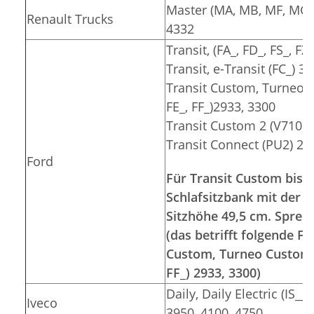
Master (MA, MB, MF, MG, 
Renault Trucks
4332
Transit, (FA_, FD_, FS_, F
Transit, e-Transit (FC_) 3
Transit Custom, Turneo C
FE_, FF_)2933, 3300
Transit Custom 2 (V710) 
Transit Connect (PU2) 26
Ford
Für Transit Custom bis 2
Schlafsitzbank mit der S
Sitzhöhe 49,5 cm. Sprec
(das betrifft folgende 
Custom, Turneo Custom (F
FF_) 2933, 3300)
Daily, Daily Electric (IS__
Iveco
3950, 4100, 4750