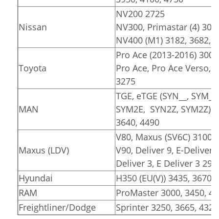
NV200 2725
Nissan
NV300, Primastar (4) 309
NV400 (M1) 3182, 3682, 
Pro Ace (2013-2016) 3000
Toyota
Pro Ace, Pro Ace Verso, Pr
3275
TGE, eTGE (SYN__, SYM__
MAN
SYM2E, SYN2Z, SYM2Z)
3640, 4490
V80, Maxus (SV6C) 3100, 
Maxus (LDV)
V90, Deliver 9, E-Deliver 
Deliver 3, E Deliver 3 291
Hyundai
H350 (EU(V)) 3435, 3670
RAM
ProMaster 3000, 3450, 4
Freightliner/Dodge
Sprinter 3250, 3665, 4325