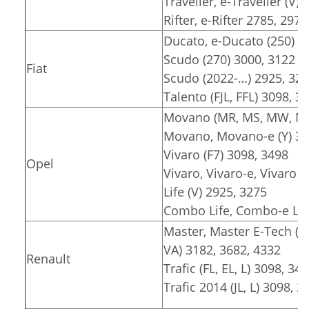
Traveller, e-Traveller (V)
Rifter, e-Rifter 2785, 2975
Ducato, e-Ducato (250) 3
Scudo (270) 3000, 3122
Fiat
Scudo (2022-…) 2925, 32
Talento (FJL, FFL) 3098, 3
Movano (MR, MS, MW, MT)
Movano, Movano-e (Y) 30
Vivaro (F7) 3098, 3498
Opel
Vivaro, Vivaro-e, Vivaro e
Life (V) 2925, 3275
Combo Life, Combo-e Lif
Master, Master E-Tech (F
VA) 3182, 3682, 4332
Renault
Trafic (FL, EL, L) 3098, 34
Trafic 2014 (JL, L) 3098, 3