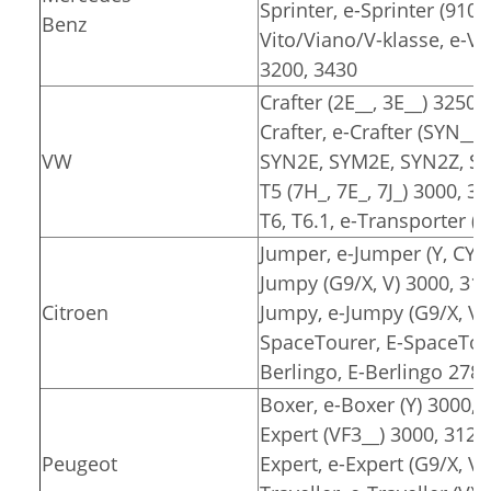
Sprinter, e-Sprinter (910)
Benz
Vito/Viano/V-klasse, e-Vit
3200, 3430
Crafter (2E__, 3E__) 3250,
Crafter, e-Crafter (SYN__
VW
SYN2E, SYM2E, SYN2Z, SY
T5 (7H_, 7E_, 7J_) 3000, 3
T6, T6.1, e-Transporter (7
Jumper, e-Jumper (Y, CY) 
Jumpy (G9/X, V) 3000, 31
Citroen
Jumpy, e-Jumpy (G9/X, V)
SpaceTourer, E-SpaceTour
Berlingo, E-Berlingo 2785
Boxer, e-Boxer (Y) 3000, 
Expert (VF3__) 3000, 3122
Peugeot
Expert, e-Expert (G9/X, V)