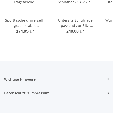
Sporttasche universell -
Untersitz-Schublade
Würf
grau - stabile
passend zur Sitz-
Tragetasche für
Schlafbank SAF42 /
174,95 €
*
249,00 €
*
Schlafsitzbank SAF42
SAF43 mit 47,5 cm
Sc
und SAF43
Sitzhöhe
Wichtige Hinweise
Datenschutz & Impressum