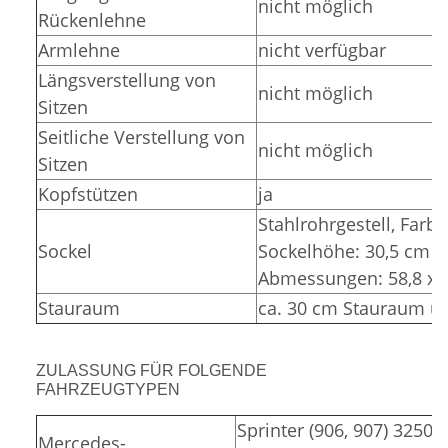
nicht möglich
Rückenlehne
Armlehne
nicht verfügbar
Längsverstellung von
nicht möglich
Sitzen
Seitliche Verstellung von
nicht möglich
Sitzen
Kopfstützen
ja
Stahlrohrgestell,
Farbe
Sockel
Sockelhöhe: 30,5 cm (
Abmessungen: 58,8 x 3
Stauraum
ca. 30 cm Stauraum un
ZULASSUNG FÜR FOLGENDE
FAHRZEUGTYPEN
Sprinter (906, 907) 3250,
Mercedes-