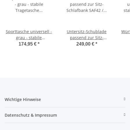
Sporttasche universell -
Untersitz-Schublade
Würf
grau - stabile
passend zur Sitz-
Tragetasche für
Schlafbank SAF42 /
174,95 €
*
249,00 €
*
Schlafsitzbank SAF42
SAF43 mit 47,5 cm
Sc
und SAF43
Sitzhöhe
Wichtige Hinweise
Datenschutz & Impressum