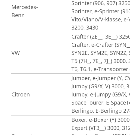
Sprinter (906, 907) 3250,
Mercedes-
Sprinter, e-Sprinter (910)
Benz
Vito/Viano/V-klasse, e-Vit
3200, 3430
Crafter (2E__, 3E__) 3250,
Crafter, e-Crafter (SYN__
VW
SYN2E, SYM2E, SYN2Z, SY
T5 (7H_, 7E_, 7J_) 3000, 3
T6, T6.1, e-Transporter (7
Jumper, e-Jumper (Y, CY) 
Jumpy (G9/X, V) 3000, 31
Citroen
Jumpy, e-Jumpy (G9/X, V)
SpaceTourer, E-SpaceTour
Berlingo, E-Berlingo 2785
Boxer, e-Boxer (Y) 3000, 
Expert (VF3__) 3000, 3122