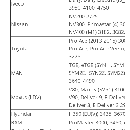
Iveco
3950, 4100, 4750
NV200 2725
Nissan
NV300, Primastar (4) 309
NV400 (M1) 3182, 3682, 
Pro Ace (2013-2016) 3000
Toyota
Pro Ace, Pro Ace Verso, Pr
3275
TGE, eTGE (SYN__, SYM__
MAN
SYM2E, SYN2Z, SYM2Z)
3640, 4490
V80, Maxus (SV6C) 3100, 
Maxus (LDV)
V90, Deliver 9, E-Deliver 
Deliver 3, E Deliver 3 291
Hyundai
H350 (EU(V)) 3435, 3670
RAM
ProMaster 3000, 3450, 4