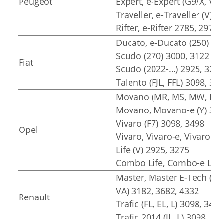
Peugeot
Expert, e-Expert (G9/X, V)
Traveller, e-Traveller (V)
Rifter, e-Rifter 2785, 2975
Ducato, e-Ducato (250) 3
Scudo (270) 3000, 3122
Fiat
Scudo (2022-…) 2925, 32
Talento (FJL, FFL) 3098, 3
Movano (MR, MS, MW, MT)
Movano, Movano-e (Y) 30
Vivaro (F7) 3098, 3498
Opel
Vivaro, Vivaro-e, Vivaro e
Life (V) 2925, 3275
Combo Life, Combo-e Lif
Master, Master E-Tech (F
VA) 3182, 3682, 4332
Renault
Trafic (FL, EL, L) 3098, 34
Trafic 2014 (JL, L) 3098, 3