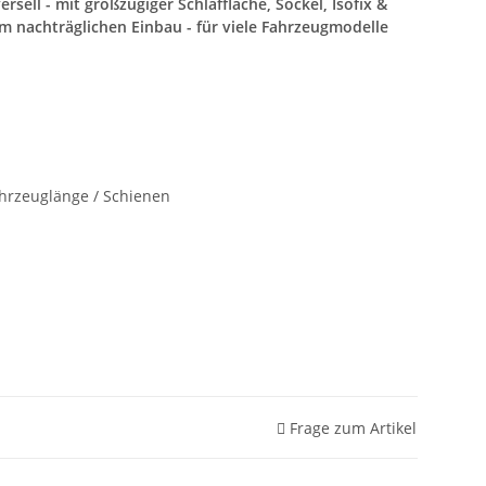
rsell - mit großzügiger Schlaffläche, Sockel, Isofix &
nachträglichen Einbau - für viele Fahrzeugmodelle
ahrzeuglänge / Schienen
Frage zum Artikel