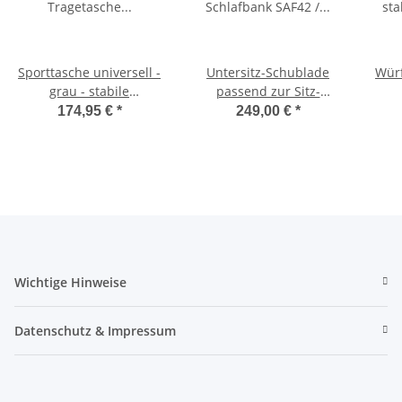
Sporttasche universell -
Untersitz-Schublade
Würf
grau - stabile
passend zur Sitz-
Tragetasche für
Schlafbank SAF42 /
174,95 €
*
249,00 €
*
Schlafsitzbank SAF42
SAF43 mit 47,5 cm
Sc
und SAF43
Sitzhöhe
Wichtige Hinweise
Datenschutz & Impressum