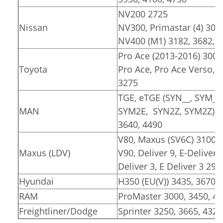
NV200 2725
Nissan
NV300, Primastar (4) 309
NV400 (M1) 3182, 3682, 
Pro Ace (2013-2016) 3000
Toyota
Pro Ace, Pro Ace Verso, Pr
3275
TGE, eTGE (SYN__, SYM__
MAN
SYM2E, SYN2Z, SYM2Z)
3640, 4490
V80, Maxus (SV6C) 3100, 
Maxus (LDV)
V90, Deliver 9, E-Deliver 
Deliver 3, E Deliver 3 291
Hyundai
H350 (EU(V)) 3435, 3670
RAM
ProMaster 3000, 3450, 4
Freightliner/Dodge
Sprinter 3250, 3665, 4325