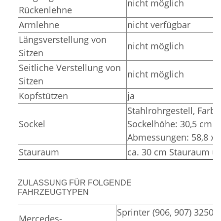
nicht möglich
Rückenlehne
Armlehne
nicht verfügbar
Längsverstellung von
nicht möglich
Sitzen
Seitliche Verstellung von
nicht möglich
Sitzen
Kopfstützen
ja
Stahlrohrgestell,
Farbe
Sockel
Sockelhöhe: 30,5 cm (
Abmessungen: 58,8 x 3
Stauraum
ca. 30 cm Stauraum un
ZULASSUNG FÜR FOLGENDE
FAHRZEUGTYPEN
Sprinter (906, 907) 3250,
Mercedes-