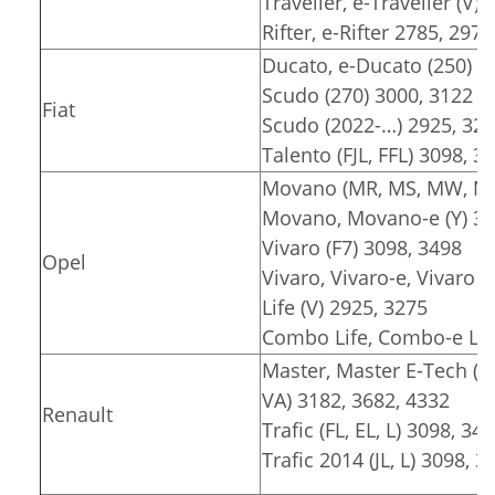
Traveller, e-Traveller (V)
Rifter, e-Rifter 2785, 2975
Ducato, e-Ducato (250) 3
Scudo (270) 3000, 3122
Fiat
Scudo (2022-…) 2925, 32
Talento (FJL, FFL) 3098, 3
Movano (MR, MS, MW, MT)
Movano, Movano-e (Y) 30
Vivaro (F7) 3098, 3498
Opel
Vivaro, Vivaro-e, Vivaro e
Life (V) 2925, 3275
Combo Life, Combo-e Lif
Master, Master E-Tech (F
VA) 3182, 3682, 4332
Renault
Trafic (FL, EL, L) 3098, 34
Trafic 2014 (JL, L) 3098, 3