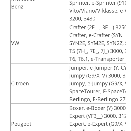
Sprinter, e-Sprinter (910)
Benz
Vito/Viano/V-klasse, e-Vit
3200, 3430
Crafter (2E__, 3E__) 3250,
Crafter, e-Crafter (SYN__
VW
SYN2E, SYM2E, SYN2Z, SY
T5 (7H_, 7E_, 7J_) 3000, 3
T6, T6.1, e-Transporter (7
Jumper, e-Jumper (Y, CY) 
Jumpy (G9/X, V) 3000, 31
Citroen
Jumpy, e-Jumpy (G9/X, V)
SpaceTourer, E-SpaceTour
Berlingo, E-Berlingo 2785
Boxer, e-Boxer (Y) 3000, 
Expert (VF3__) 3000, 3122
Peugeot
Expert, e-Expert (G9/X, V)