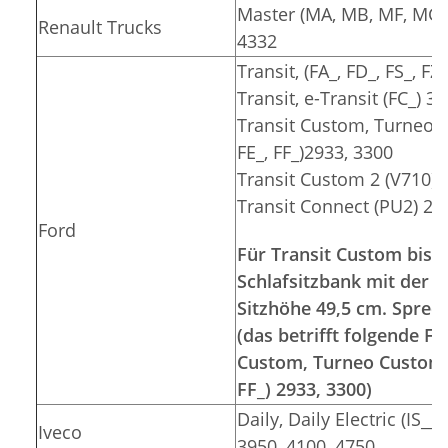
Master (MA, MB, MF, MG, 
Renault Trucks
4332
Transit, (FA_, FD_, FS_, F
Transit, e-Transit (FC_) 3
Transit Custom, Turneo C
FE_, FF_)2933, 3300
Transit Custom 2 (V710) 
Transit Connect (PU2) 26
Ford
Für Transit Custom bis 2
Schlafsitzbank mit der S
Sitzhöhe 49,5 cm. Sprec
(das betrifft folgende 
Custom, Turneo Custom (F
FF_) 2933, 3300)
Daily, Daily Electric (IS__
Iveco
3950, 4100, 4750