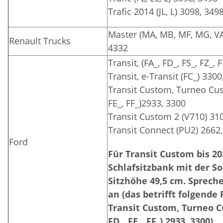
Trafic 2014 (JL, L) 3098, 349
Master (MA, MB, MF, MG, VA,
Renault Trucks
4332
Transit, (FA_, FD_, FS_, FZ_,
Transit, e-Transit (FC_) 330
Transit Custom, Turneo Cust
FE_, FF_)2933, 3300
Transit Custom 2 (V710) 31
Transit Connect (PU2) 2662
Ford
Für Transit Custom bis 20
Schlafsitzbank mit der So
Sitzhöhe 49,5 cm. Sprech
an (das betrifft folgende
Transit Custom, Turneo Cu
FD_, FE_, FF_) 2933, 3300)