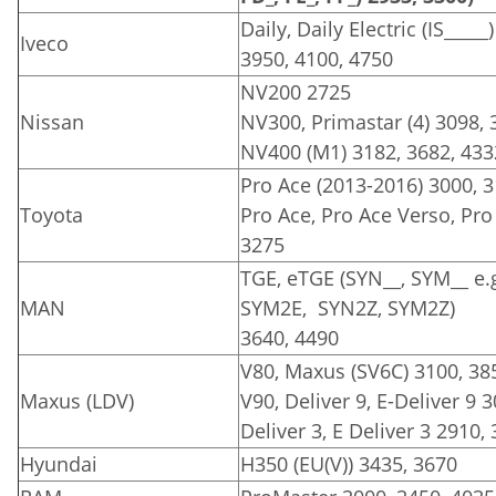
Daily, Daily Electric (IS_____
Iveco
3950, 4100, 4750
NV200 2725
Nissan
NV300, Primastar (4) 3098, 
NV400 (M1) 3182, 3682, 433
Pro Ace (2013-2016) 3000, 
Toyota
Pro Ace, Pro Ace Verso, Pro 
3275
TGE, eTGE (SYN__, SYM__ e.
MAN
SYM2E, SYN2Z, SYM2Z)
3640, 4490
V80, Maxus (SV6C) 3100, 38
Maxus (LDV)
V90, Deliver 9, E-Deliver 9 
Deliver 3, E Deliver 3 2910,
Hyundai
H350 (EU(V)) 3435, 3670