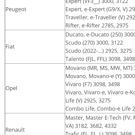
Expert (VF3__) 3000, 3122
Peugeot
Expert, e-Expert (G9/X, V) 2
Traveller, e-Traveller (V) 29
Rifter, e-Rifter 2785, 2975
Ducato, e-Ducato (250) 3000
Scudo (270) 3000, 3122
Fiat
Scudo (2022-…) 2925, 3275
Talento (FJL, FFL) 3098, 3498
Movano (MR, MS, MW, MT) 3
Movano, Movano-e (Y) 3000
Vivaro (F7) 3098, 3498
Opel
Vivaro, Vivaro-e, Vivaro e-Ko
Life (V) 2925, 3275
Combo Life, Combo-e Life 
Master, Master E-Tech (FV,
VA) 3182, 3682, 4332
Renault
Trafic (FL, EL, L) 3098, 3498