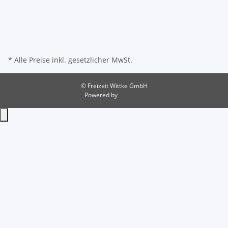
* Alle Preise inkl. gesetzlicher MwSt.
© Freizeit Wittke GmbH
Powered by
JTL-Shop