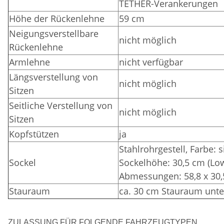
TETHER-Verankerungen
Höhe der Rückenlehne
59 cm
Neigungsverstellbare
nicht möglich
Rückenlehne
Armlehne
nicht verfügbar
Längsverstellung von
nicht möglich
Sitzen
Seitliche Verstellung von
nicht möglich
Sitzen
Kopfstützen
ja
Stahlrohrgestell,
Farbe: 
Sockel
Sockelhöhe: 30,5 cm (Lo
Abmessungen: 58,8 x 30,
Stauraum
ca. 30 cm Stauraum unte
ZULASSUNG FÜR FOLGENDE FAHRZEUGTYPEN