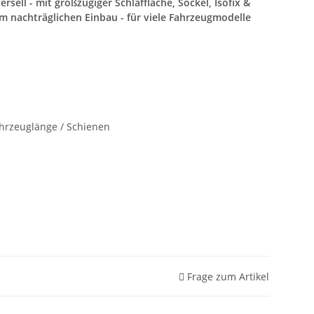
rsell - mit großzügiger Schlaffläche, Sockel, Isofix &
nachträglichen Einbau - für viele Fahrzeugmodelle
ahrzeuglänge / Schienen
Frage zum Artikel