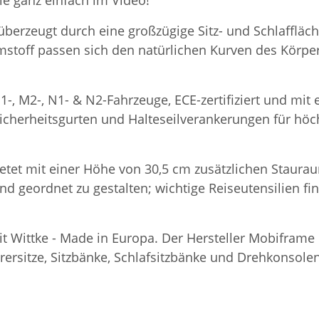
ie ganz einfach im Video!
 überzeugt durch eine großzügige Sitz- und Schlaffläc
stoff passen sich den natürlichen Kurven des Körpe
1-, M2-, N1- & N2-Fahrzeuge, ECE-zertifiziert und mi
icherheitsgurten und Halteseilverankerungen für höchs
etet mit einer Höhe von 30,5 cm zusätzlichen Staurau
und geordnet zu gestalten; wichtige Reiseutensilien f
eit Wittke - Made in Europa. Der Hersteller Mobifram
rsitze, Sitzbänke, Schlafsitzbänke und Drehkonsolen