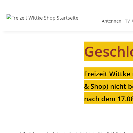
Antennen · TV
Geschl
Freizeit Wittke
& Shop) nicht b
nach dem 17.08