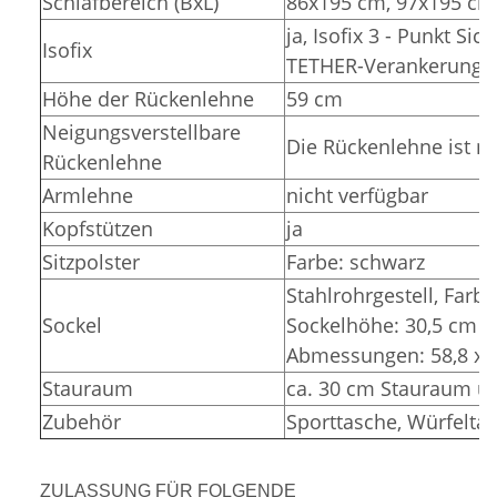
Schlafbereich (BxL)
86x195 cm, 97x195 cm
ja, Isofix 3 - Punkt Si
Isofix
TETHER-Verankerunge
Höhe der Rückenlehne
59 cm
Neigungsverstellbare
Die Rückenlehne ist ni
Rückenlehne
Armlehne
nicht verfügbar
Kopfstützen
ja
Sitzpolster
Farbe: schwarz
Stahlrohrgestell, Farbe
Sockel
Sockelhöhe: 30,5 cm (
Abmessungen: 58,8 x 3
Stauraum
ca. 30 cm Stauraum un
Zubehör
Sporttasche, Würfelta
ZULASSUNG FÜR FOLGENDE