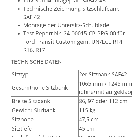
TÜV Süd
Montageplan SAF42/43
Technische Zeichnung Sitzschlafbank
SAF 42
Montage der Untersitz-Schublade
Test Report Nr. 24-00015-CP-PRG-00 für
Ford Transit Custom gem. UN/ECE R14,
R16, R17
TECHNISCHE DATEN
Sitztyp
2er Sitzbank SAF42
1065 mm / 1245 mm
Gesamthöhe Sitzbank
(ohne/mit aufgeklappt
Breite Sitzbank
86, 97 oder 112 cm
Gewicht Sitzbank
115 kg
Sitzhöhe
47,5 cm
Sitztiefe
45 cm