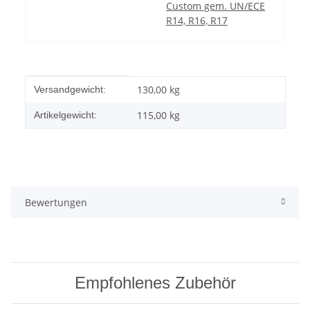
Custom gem. UN/ECE
R14, R16, R17
Produkteigenschaft
Wert
130,00 kg
Versandgewicht:
115,00
kg
Artikelgewicht:
Bewertungen
Empfohlenes Zubehör