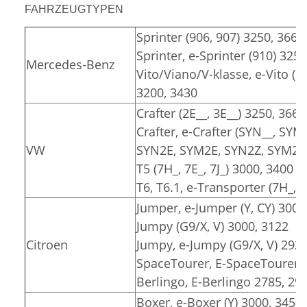
FAHRZEUGTYPEN
Sprinter (906, 907) 3250, 3665
Sprinter, e-Sprinter (910) 325
Mercedes-Benz
Vito/Viano/V-klasse, e-Vito (6
3200, 3430
Crafter (2E__, 3E__) 3250, 3665
Crafter, e-Crafter (SYN__, SYM
VW
SYN2E, SYM2E, SYN2Z, SYM2Z)
T5 (7H_, 7E_, 7J_) 3000, 3400
T6, T6.1, e-Transporter (7H_, 7
Jumper, e-Jumper (Y, CY) 3000
Jumpy (G9/X, V) 3000, 3122
Citroen
Jumpy, e-Jumpy (G9/X, V) 2925
SpaceTourer, E-SpaceTourer (
Berlingo, E-Berlingo 2785, 29
Boxer, e-Boxer (Y) 3000, 3450