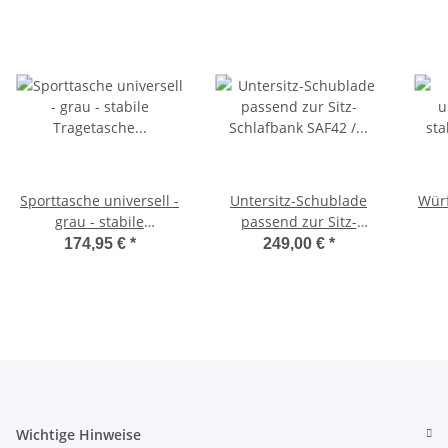
Sporttasche universell -
Untersitz-Schublade
Würf
grau - stabile
passend zur Sitz-
Tragetasche für
Schlafbank SAF42 /
174,95 €
*
249,00 €
*
Schlafsitzbank SAF42
SAF43 mit 47,5 cm
Sc
und SAF43
Sitzhöhe
Wichtige Hinweise