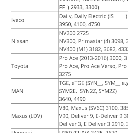
FF_) 2933, 3300)
Daily, Daily Electric (IS_____) 
Iveco
3950, 4100, 4750
NV200 2725
Nissan
NV300, Primastar (4) 3098, 34
NV400 (M1) 3182, 3682, 4332
Pro Ace (2013-2016) 3000, 31
Toyota
Pro Ace, Pro Ace Verso, Pro Ace
3275
TGE, eTGE (SYN__, SYM__ e.g.
MAN
SYM2E, SYN2Z, SYM2Z)
3640, 4490
V80, Maxus (SV6C) 3100, 3850
Maxus (LDV)
V90, Deliver 9, E-Deliver 9 30
Deliver 3, E Deliver 3 2910, 3
Hyundai
H350 (EU(V)) 3435, 3670