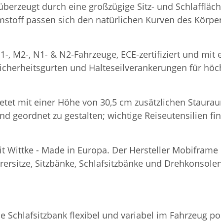
 überzeugt durch eine großzügige Sitz- und Schlaffläc
stoff passen sich den natürlichen Kurven des Körpe
1-, M2-, N1- & N2-Fahrzeuge, ECE-zertifiziert und mi
Sicherheitsgurten und Halteseilverankerungen für höch
etet mit einer Höhe von 30,5 cm zusätzlichen Staurau
und geordnet zu gestalten; wichtige Reiseutensilien f
eit Wittke - Made in Europa. Der Hersteller Mobifram
rsitze, Sitzbänke, Schlafsitzbänke und Drehkonsolen
ie Schlafsitzbank flexibel und variabel im Fahrzeug 