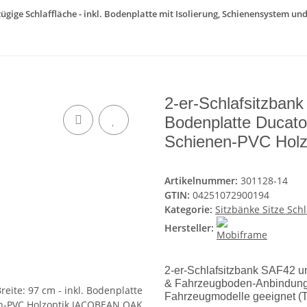
ßzügige Schlaffläche - inkl. Bodenplatte mit Isolierung, Schienensystem u
2-er-Schlafsitzbank
Bodenplatte Ducat
Schienen-PVC Hol
Artikelnummer:
301128-14
GTIN:
04251072900194
Kategorie:
Sitzbänke Sitze Sch
Hersteller:
2-er-Schlafsitzbank SAF42 uni
& Fahrzeugboden-Anbindung z
Fahrzeugmodelle geeignet (Ta