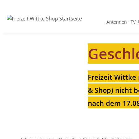
Antennen · TV
Geschl
Freizeit Wittke
& Shop) nicht b
nach dem 17.08