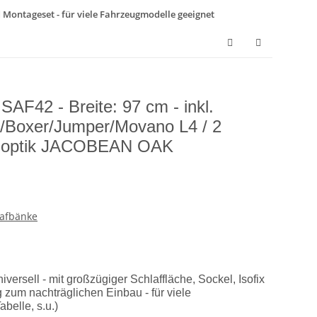
nd Montageset - für viele Fahrzeugmodelle geeignet
 SAF42 - Breite: 97 cm - inkl.
o/Boxer/Jumper/Movano L4 / 2
zoptik JACOBEAN OAK
lafbänke
versell - mit großzügiger Schlaffläche, Sockel, Isofix
um nachträglichen Einbau - für viele
belle, s.u.)