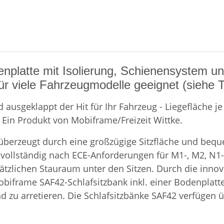
enplatte mit Isolierung, Schienensystem un
ür viele Fahrzeugmodelle geeignet (siehe Ta
ausgeklappt der Hit für Ihr Fahrzeug - Liegefläche je 
Ein Produkt von Mobiframe/Freizeit Wittke.
 überzeugt durch eine großzügige Sitzfläche und beque
 vollständig nach ECE-Anforderungen für M1-, M2, N1-
zlichen Stauraum unter den Sitzen. Durch die innova
 Mobiframe SAF42-Schlafsitzbank inkl. einer Bodenplat
nd zu arretieren. Die Schlafsitzbänke SAF42 verfügen