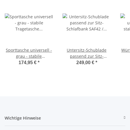
Sporttasche universell -
Untersitz-Schublade
Würf
grau - stabile
passend zur Sitz-
Tragetasche für
Schlafbank SAF42 /
174,95 €
*
249,00 €
*
Schlafsitzbank SAF42
SAF43 mit 47,5 cm
Sc
und SAF43
Sitzhöhe
Wichtige Hinweise