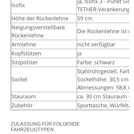
ja, Isofix 3 - Punkt Si
Isofix
TETHER-Verankerunge
Höhe der Rückenlehne
59 cm
Neigungsverstellbare
Die Rückenlehne ist ni
Rückenlehne
Armlehne
nicht verfügbar
Kopfstützen
ja
Sitzpolster
Farbe: schwarz
Stahlrohrgestell, Farbe
Sockel
Sockelhöhe: 30,5 cm (
Abmessungen: 58,8 x 3
Stauraum
ca. 30 cm Stauraum un
Zubehör
Sporttasche, Würfelta
ZULASSUNG FÜR FOLGENDE
FAHRZEUGTYPEN