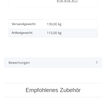
R14, R16, R17
Produkteigenschaft
Wert
130,00 kg
Versandgewicht:
115,00
kg
Artikelgewicht:
Bewertungen
Empfohlenes Zubehör