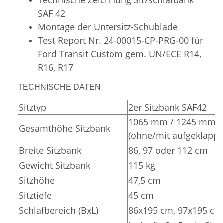
SAF 42
Montage der Untersitz-Schublade
Test Report Nr. 24-00015-CP-PRG-00 für
Ford Transit Custom gem. UN/ECE R14,
R16, R17
TECHNISCHE DATEN
Sitztyp
2er Sitzbank SAF42
1065 mm / 1245 mm
Gesamthöhe Sitzbank
(ohne/mit aufgeklappt
Breite Sitzbank
86, 97 oder 112 cm
Gewicht Sitzbank
115 kg
Sitzhöhe
47,5 cm
Sitztiefe
45 cm
Schlafbereich (BxL)
86x195 cm, 97x195 cm