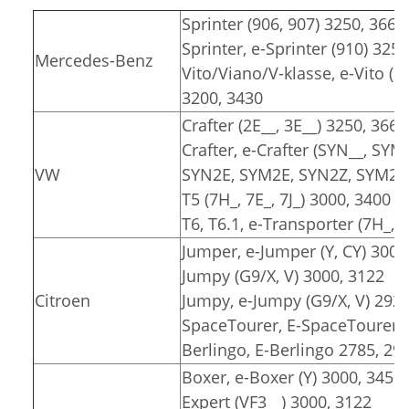
Sprinter (906, 907) 3250, 3665
Sprinter, e-Sprinter (910) 325
Mercedes-Benz
Vito/Viano/V-klasse, e-Vito (6
3200, 3430
Crafter (2E__, 3E__) 3250, 3665
Crafter, e-Crafter (SYN__, SYM
VW
SYN2E, SYM2E, SYN2Z, SYM2Z)
T5 (7H_, 7E_, 7J_) 3000, 3400
T6, T6.1, e-Transporter (7H_, 7
Jumper, e-Jumper (Y, CY) 3000
Jumpy (G9/X, V) 3000, 3122
Citroen
Jumpy, e-Jumpy (G9/X, V) 2925
SpaceTourer, E-SpaceTourer (
Berlingo, E-Berlingo 2785, 29
Boxer, e-Boxer (Y) 3000, 3450
Expert (VF3__) 3000, 3122