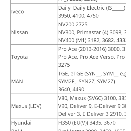
Daily, Daily Electric (IS_____) 
Iveco
3950, 4100, 4750
NV200 2725
Nissan
NV300, Primastar (4) 3098, 34
NV400 (M1) 3182, 3682, 4332
Pro Ace (2013-2016) 3000, 31
Toyota
Pro Ace, Pro Ace Verso, Pro Ace
3275
TGE, eTGE (SYN__, SYM__ e.g.
MAN
SYM2E, SYN2Z, SYM2Z)
3640, 4490
V80, Maxus (SV6C) 3100, 3850
Maxus (LDV)
V90, Deliver 9, E-Deliver 9 30
Deliver 3, E Deliver 3 2910, 3
Hyundai
H350 (EU(V)) 3435, 3670