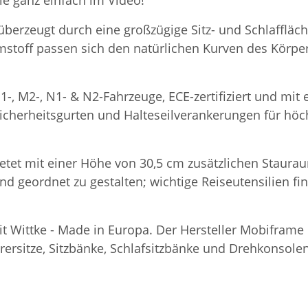
ie ganz einfach im Video!
 überzeugt durch eine großzügige Sitz- und Schlaffläc
stoff passen sich den natürlichen Kurven des Körpe
1-, M2-, N1- & N2-Fahrzeuge, ECE-zertifiziert und mi
icherheitsgurten und Halteseilverankerungen für höchs
etet mit einer Höhe von 30,5 cm zusätzlichen Staurau
und geordnet zu gestalten; wichtige Reiseutensilien f
eit Wittke - Made in Europa. Der Hersteller Mobifram
rsitze, Sitzbänke, Schlafsitzbänke und Drehkonsolen