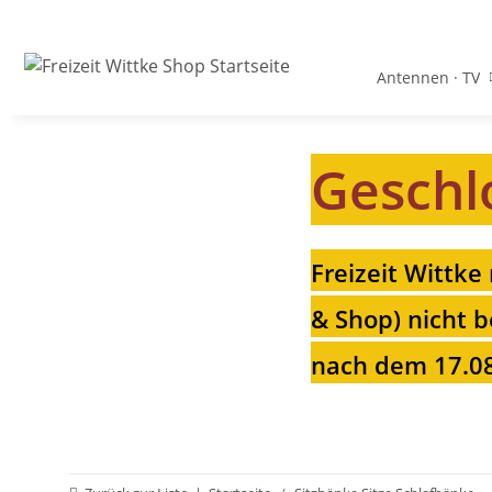
Antennen · TV
Geschl
Freizeit Wittke
& Shop) nicht b
nach dem 17.08