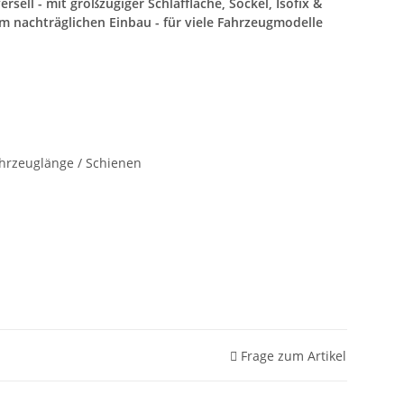
rsell - mit großzügiger Schlaffläche, Sockel, Isofix &
nachträglichen Einbau - für viele Fahrzeugmodelle
ahrzeuglänge / Schienen
Frage zum Artikel