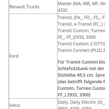
Master (MA, MB, MF, MG, 
Renault Trucks
4332
Transit, (FA_, FD_, FS_, F
Transit, e-Transit (FC_) 3
Transit Custom, Turneo C
FE_, FF_)2933, 3300
Transit Custom 2 (V710) 
Transit Connect (PU2) 26
Ford
Für Transit Custom bis 2
Schlafsitzbank mit der S
Sitzhöhe 49,5 cm. Sprec
(das betrifft folgende 
Custom, Turneo Custom (F
FF_) 2933, 3300)
Daily, Daily Electric (IS__
Iveco
3950, 4100, 4750