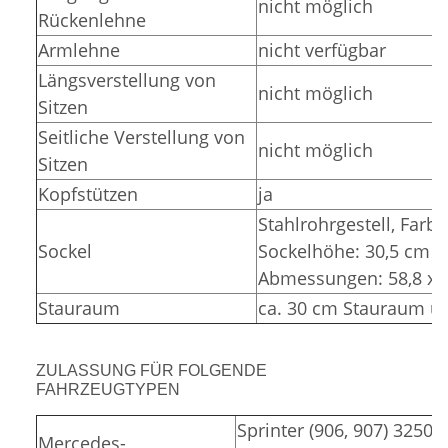
nicht möglich
Rückenlehne
Armlehne
nicht verfügbar
Längsverstellung von
nicht möglich
Sitzen
Seitliche Verstellung von
nicht möglich
Sitzen
Kopfstützen
ja
Stahlrohrgestell,
Farbe
Sockel
Sockelhöhe: 30,5 cm (
Abmessungen: 58,8 x 3
Stauraum
ca. 30 cm Stauraum un
ZULASSUNG FÜR FOLGENDE
FAHRZEUGTYPEN
Sprinter (906, 907) 3250,
Mercedes-