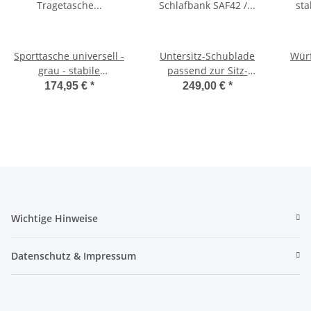
Sporttasche universell -
Untersitz-Schublade
Würf
grau - stabile
passend zur Sitz-
Tragetasche für
Schlafbank SAF42 /
174,95 €
*
249,00 €
*
Schlafsitzbank SAF42
SAF43 mit 47,5 cm
Sc
und SAF43
Sitzhöhe
Wichtige Hinweise
Datenschutz & Impressum