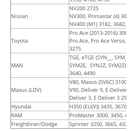
NV200 2725
Nissan
NV300, Primastar (4) 309
NV400 (M1) 3182, 3682, 
Pro Ace (2013-2016) 3000
Toyota
Pro Ace, Pro Ace Verso, Pr
3275
TGE, eTGE (SYN__, SYM__
MAN
SYM2E, SYN2Z, SYM2Z)
3640, 4490
V80, Maxus (SV6C) 3100, 
Maxus (LDV)
V90, Deliver 9, E-Deliver 
Deliver 3, E Deliver 3 291
Hyundai
H350 (EU(V)) 3435, 3670
RAM
ProMaster 3000, 3450, 4
Freightliner/Dodge
Sprinter 3250, 3665, 4325