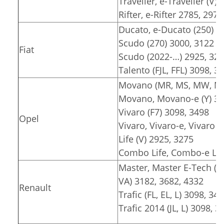
Traveller, e-Traveller (V)
Rifter, e-Rifter 2785, 2975
Ducato, e-Ducato (250) 3
Scudo (270) 3000, 3122
Fiat
Scudo (2022-…) 2925, 32
Talento (FJL, FFL) 3098, 3
Movano (MR, MS, MW, MT)
Movano, Movano-e (Y) 30
Vivaro (F7) 3098, 3498
Opel
Vivaro, Vivaro-e, Vivaro e
Life (V) 2925, 3275
Combo Life, Combo-e Lif
Master, Master E-Tech (F
VA) 3182, 3682, 4332
Renault
Trafic (FL, EL, L) 3098, 34
Trafic 2014 (JL, L) 3098, 3