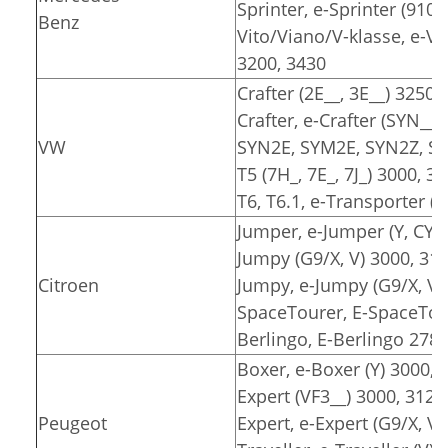
Sprinter, e-Sprinter (910)
Benz
Vito/Viano/V-klasse, e-Vit
3200, 3430
Crafter (2E__, 3E__) 3250,
Crafter, e-Crafter (SYN__
VW
SYN2E, SYM2E, SYN2Z, SY
T5 (7H_, 7E_, 7J_) 3000, 3
T6, T6.1, e-Transporter (7
Jumper, e-Jumper (Y, CY) 
Jumpy (G9/X, V) 3000, 31
Citroen
Jumpy, e-Jumpy (G9/X, V)
SpaceTourer, E-SpaceTour
Berlingo, E-Berlingo 2785
Boxer, e-Boxer (Y) 3000, 
Expert (VF3__) 3000, 3122
Peugeot
Expert, e-Expert (G9/X, V)