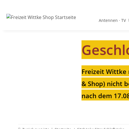
Antennen · TV
Geschl
Freizeit Wittke
& Shop) nicht b
nach dem 17.08