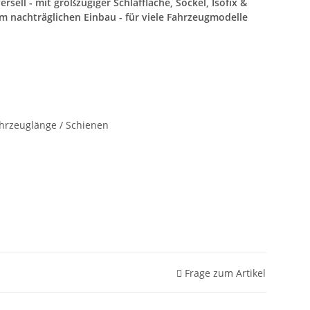
rsell - mit großzügiger Schlaffläche, Sockel, Isofix &
nachträglichen Einbau - für viele Fahrzeugmodelle
ahrzeuglänge / Schienen
Frage zum Artikel