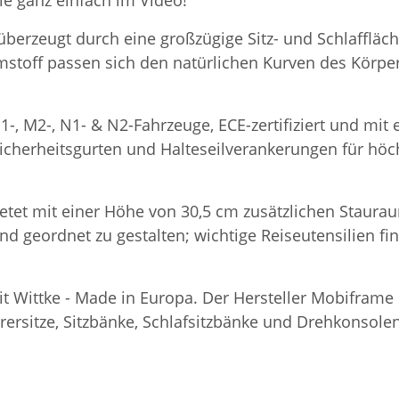
ie ganz einfach im Video!
 überzeugt durch eine großzügige Sitz- und Schlaffläc
stoff passen sich den natürlichen Kurven des Körpe
1-, M2-, N1- & N2-Fahrzeuge, ECE-zertifiziert und mi
icherheitsgurten und Halteseilverankerungen für höchs
etet mit einer Höhe von 30,5 cm zusätzlichen Staurau
und geordnet zu gestalten; wichtige Reiseutensilien f
eit Wittke - Made in Europa. Der Hersteller Mobifram
rsitze, Sitzbänke, Schlafsitzbänke und Drehkonsolen