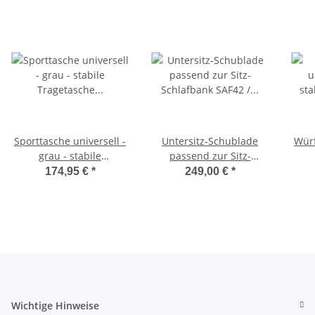
Sporttasche universell -
Untersitz-Schublade
Würf
grau - stabile
passend zur Sitz-
Tragetasche für
Schlafbank SAF42 /
174,95 €
*
249,00 €
*
Schlafsitzbank SAF42
SAF43 mit 47,5 cm
Sc
und SAF43
Sitzhöhe
Wichtige Hinweise