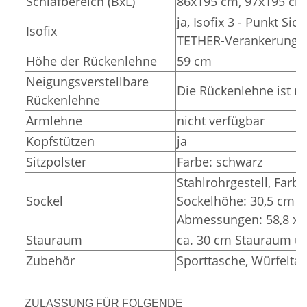
Schlafbereich (BxL)
86x195 cm, 97x195 cm
ja, Isofix 3 - Punkt Si
Isofix
TETHER-Verankerunge
Höhe der Rückenlehne
59 cm
Neigungsverstellbare
Die Rückenlehne ist ni
Rückenlehne
Armlehne
nicht verfügbar
Kopfstützen
ja
Sitzpolster
Farbe: schwarz
Stahlrohrgestell, Farbe
Sockel
Sockelhöhe: 30,5 cm (
Abmessungen: 58,8 x 3
Stauraum
ca. 30 cm Stauraum un
Zubehör
Sporttasche, Würfelta
ZULASSUNG FÜR FOLGENDE