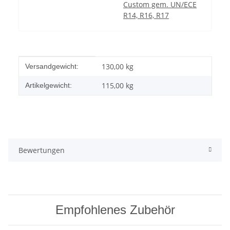
Custom gem. UN/ECE
R14, R16, R17
Produkteigenschaft
Wert
130,00 kg
Versandgewicht:
115,00
kg
Artikelgewicht:
Bewertungen
Empfohlenes Zubehör