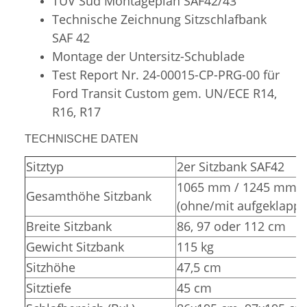
TÜV Süd
Montageplan SAF42/43
Technische Zeichnung Sitzschlafbank
SAF 42
Montage der Untersitz-Schublade
Test Report Nr. 24-00015-CP-PRG-00 für
Ford Transit Custom gem. UN/ECE R14,
R16, R17
TECHNISCHE DATEN
Sitztyp
2er Sitzbank SAF42
1065 mm / 1245 mm
Gesamthöhe Sitzbank
(ohne/mit aufgeklappt
Breite Sitzbank
86, 97 oder 112 cm
Gewicht Sitzbank
115 kg
Sitzhöhe
47,5 cm
Sitztiefe
45 cm