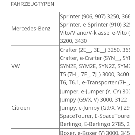
FAHRZEUGTYPEN
Sprinter (906, 907) 3250, 3665
Sprinter, e-Sprinter (910) 325
Mercedes-Benz
Vito/Viano/V-klasse, e-Vito (6
3200, 3430
Crafter (2E__, 3E__) 3250, 3665
Crafter, e-Crafter (SYN__, SYM
VW
SYN2E, SYM2E, SYN2Z, SYM2Z)
T5 (7H_, 7E_, 7J_) 3000, 3400
T6, T6.1, e-Transporter (7H_, 7
Jumper, e-Jumper (Y, CY) 3000
Jumpy (G9/X, V) 3000, 3122
Citroen
Jumpy, e-Jumpy (G9/X, V) 2925
SpaceTourer, E-SpaceTourer (
Berlingo, E-Berlingo 2785, 29
Boxer, e-Boxer (Y) 3000, 3450