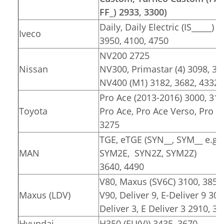
FF_) 2933, 3300)
Daily, Daily Electric (IS_____) 
Iveco
3950, 4100, 4750
NV200 2725
Nissan
NV300, Primastar (4) 3098, 34
NV400 (M1) 3182, 3682, 4332
Pro Ace (2013-2016) 3000, 31
Toyota
Pro Ace, Pro Ace Verso, Pro Ace
3275
TGE, eTGE (SYN__, SYM__ e.g.
MAN
SYM2E, SYN2Z, SYM2Z)
3640, 4490
V80, Maxus (SV6C) 3100, 3850
Maxus (LDV)
V90, Deliver 9, E-Deliver 9 30
Deliver 3, E Deliver 3 2910, 3
Hyundai
H350 (EU(V)) 3435, 3670