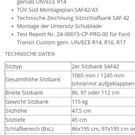
gemäß UN/ECE R14
TÜV Süd
Montageplan SAF42/43
Technische Zeichnung Sitzschlafbank SAF 42
Montage der Untersitz-Schublade
Test Report Nr. 24-00015-CP-PRG-00 für Ford
Transit Custom gem. UN/ECE R14, R16, R17
TECHNISCHE DATEN
Sitztyp
2er Sitzbank SAF42
1065 mm / 1245 mm
Gesamthöhe Sitzbank
(ohne/mit aufgeklappten
Breite Sitzbank
86, 97 oder 112 cm
Gewicht Sitzbank
115 kg
Sitzhöhe
47,5 cm
Sitztiefe
45 cm
Schlafbereich (BxL)
86x195 cm, 97x195 cm o