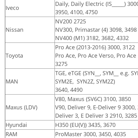
Daily, Daily Electric (IS_____) 300
Iveco
3950, 4100, 4750
NV200 2725
Nissan
NV300, Primastar (4) 3098, 3498
NV400 (M1) 3182, 3682, 4332
Pro Ace (2013-2016) 3000, 3122
Toyota
Pro Ace, Pro Ace Verso, Pro Ace E
3275
TGE, eTGE (SYN__, SYM__ e.g. S
MAN
SYM2E, SYN2Z, SYM2Z)
3640, 4490
V80, Maxus (SV6C) 3100, 3850
Maxus (LDV)
V90, Deliver 9, E-Deliver 9 3000,
Deliver 3, E Deliver 3 2910, 3285
Hyundai
H350 (EU(V)) 3435, 3670
RAM
ProMaster 3000, 3450, 4035