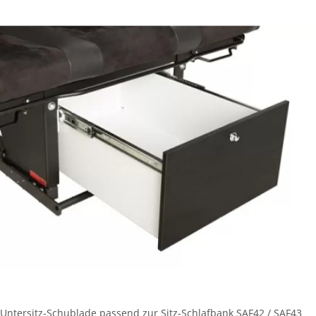
Untersitz-Schublade passend zur Sitz-Schlafbank SAF42 / SAF43