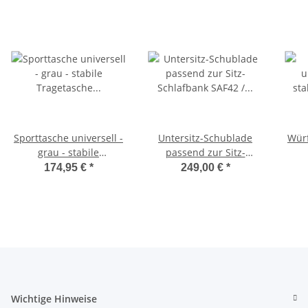
Sporttasche universell -
Untersitz-Schublade
Würf
grau - stabile
passend zur Sitz-
Tragetasche für
Schlafbank SAF42 /
174,95 €
*
249,00 €
*
Schlafsitzbank SAF42
SAF43 mit 47,5 cm
Sc
und SAF43
Sitzhöhe
Wichtige Hinweise