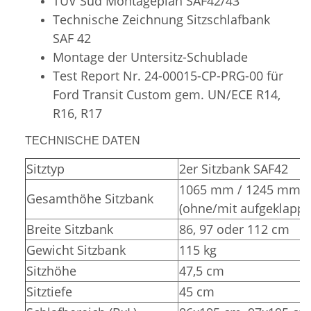
TÜV Süd
Montageplan SAF42/43
Technische Zeichnung Sitzschlafbank
SAF 42
Montage der Untersitz-Schublade
Test Report Nr. 24-00015-CP-PRG-00 für
Ford Transit Custom gem. UN/ECE R14,
R16, R17
TECHNISCHE DATEN
Sitztyp
2er Sitzbank SAF42
1065 mm / 1245 mm
Gesamthöhe Sitzbank
(ohne/mit aufgeklappt
Breite Sitzbank
86, 97 oder 112 cm
Gewicht Sitzbank
115 kg
Sitzhöhe
47,5 cm
Sitztiefe
45 cm