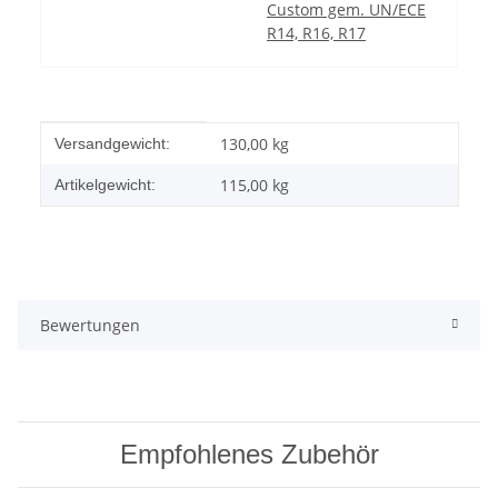
Custom gem. UN/ECE
R14, R16, R17
Produkteigenschaft
Wert
130,00 kg
Versandgewicht:
115,00
kg
Artikelgewicht:
Bewertungen
Empfohlenes Zubehör