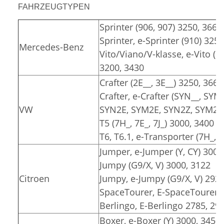
FAHRZEUGTYPEN
Sprinter (906, 907) 3250, 3665
Sprinter, e-Sprinter (910) 325
Mercedes-Benz
Vito/Viano/V-klasse, e-Vito (6
3200, 3430
Crafter (2E__, 3E__) 3250, 3665
Crafter, e-Crafter (SYN__, SYM
VW
SYN2E, SYM2E, SYN2Z, SYM2Z)
T5 (7H_, 7E_, 7J_) 3000, 3400
T6, T6.1, e-Transporter (7H_, 7
Jumper, e-Jumper (Y, CY) 3000
Jumpy (G9/X, V) 3000, 3122
Citroen
Jumpy, e-Jumpy (G9/X, V) 2925
SpaceTourer, E-SpaceTourer (
Berlingo, E-Berlingo 2785, 29
Boxer, e-Boxer (Y) 3000, 3450