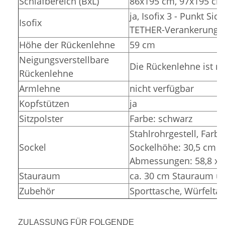
Schlafbereich (BxL)
86x195 cm, 97x195 cm
ja, Isofix 3 - Punkt Si
Isofix
TETHER-Verankerunge
Höhe der Rückenlehne
59 cm
Neigungsverstellbare
Die Rückenlehne ist ni
Rückenlehne
Armlehne
nicht verfügbar
Kopfstützen
ja
Sitzpolster
Farbe: schwarz
Stahlrohrgestell, Farbe
Sockel
Sockelhöhe: 30,5 cm (
Abmessungen: 58,8 x 3
Stauraum
ca. 30 cm Stauraum un
Zubehör
Sporttasche, Würfelta
ZULASSUNG FÜR FOLGENDE