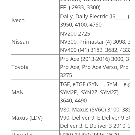
FF_) 2933, 3300)
Daily, Daily Electric (IS_____) 
Iveco
3950, 4100, 4750
NV200 2725
Nissan
NV300, Primastar (4) 3098, 34
NV400 (M1) 3182, 3682, 4332
Pro Ace (2013-2016) 3000, 31
Toyota
Pro Ace, Pro Ace Verso, Pro Ace
3275
TGE, eTGE (SYN__, SYM__ e.g.
MAN
SYM2E, SYN2Z, SYM2Z)
3640, 4490
V80, Maxus (SV6C) 3100, 3850
Maxus (LDV)
V90, Deliver 9, E-Deliver 9 30
Deliver 3, E Deliver 3 2910, 3
Hyundai
H350 (EU(V)) 3435, 3670