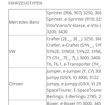
FAHRZEUGTYPEN
Sprinter (906, 907) 3250, 3665
Sprinter, e-Sprinter (910) 325
Mercedes-Benz
Vito/Viano/V-klasse, e-Vito (6
3200, 3430
Crafter (2E__, 3E__) 3250, 3665
Crafter, e-Crafter (SYN__, SYM
VW
SYN2E, SYM2E, SYN2Z, SYM2Z)
T5 (7H_, 7E_, 7J_) 3000, 3400
T6, T6.1, e-Transporter (7H_, 7
Jumper, e-Jumper (Y, CY) 3000
Jumpy (G9/X, V) 3000, 3122
Citroen
Jumpy, e-Jumpy (G9/X, V) 2925
SpaceTourer, E-SpaceTourer (
Berlingo, E-Berlingo 2785, 29
Boxer, e-Boxer (Y) 3000, 3450