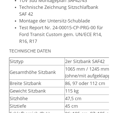
TÜV Süd
Montageplan SAF42/43
Technische Zeichnung Sitzschlafbank
SAF 42
Montage der Untersitz-Schublade
Test Report Nr. 24-00015-CP-PRG-00 für
Ford Transit Custom gem. UN/ECE R14,
R16, R17
TECHNISCHE DATEN
Sitztyp
2er Sitzbank SAF42
1065 mm / 1245 mm
Gesamthöhe Sitzbank
(ohne/mit aufgeklappt
Breite Sitzbank
86, 97 oder 112 cm
Gewicht Sitzbank
115 kg
Sitzhöhe
47,5 cm
Sitztiefe
45 cm