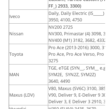
FF_) 2933, 3300)
Daily, Daily Electric (IS_____) 
Iveco
3950, 4100, 4750
NV200 2725
Nissan
NV300, Primastar (4) 3098, 34
NV400 (M1) 3182, 3682, 4332
Pro Ace (2013-2016) 3000, 31
Toyota
Pro Ace, Pro Ace Verso, Pro Ace
3275
TGE, eTGE (SYN__, SYM__ e.g.
MAN
SYM2E, SYN2Z, SYM2Z)
3640, 4490
V80, Maxus (SV6C) 3100, 3850
Maxus (LDV)
V90, Deliver 9, E-Deliver 9 30
Deliver 3, E Deliver 3 2910, 3
Hyundai
H350 (EU(V)) 3435, 3670