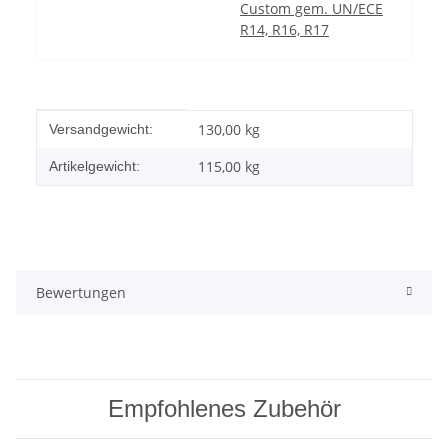
Custom gem. UN/ECE
R14, R16, R17
Produkteigenschaft
Wert
130,00 kg
Versandgewicht:
115,00
kg
Artikelgewicht:
Bewertungen
Empfohlenes Zubehör