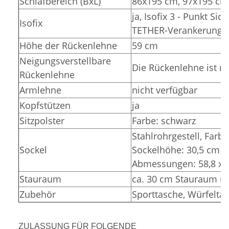
Schlafbereich (BxL)
86x195 cm, 97x195 cm
ja, Isofix 3 - Punkt Si
Isofix
TETHER-Verankerunge
Höhe der Rückenlehne
59 cm
Neigungsverstellbare
Die Rückenlehne ist ni
Rückenlehne
Armlehne
nicht verfügbar
Kopfstützen
ja
Sitzpolster
Farbe: schwarz
Stahlrohrgestell, Farbe
Sockel
Sockelhöhe: 30,5 cm (
Abmessungen: 58,8 x 3
Stauraum
ca. 30 cm Stauraum un
Zubehör
Sporttasche, Würfelta
ZULASSUNG FÜR FOLGENDE