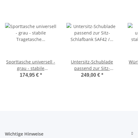
Sporttasche universell -
Untersitz-Schublade
Würf
grau - stabile
passend zur Sitz-
Tragetasche für
Schlafbank SAF42 /
174,95 €
*
249,00 €
*
Schlafsitzbank SAF42
SAF43 mit 47,5 cm
Sc
und SAF43
Sitzhöhe
Wichtige Hinweise