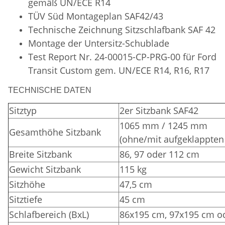
gemäß UN/ECE R14
TÜV Süd
Montageplan SAF42/43
Technische Zeichnung Sitzschlafbank SAF 42
Montage der Untersitz-Schublade
Test Report Nr. 24-00015-CP-PRG-00 für Ford
Transit Custom gem. UN/ECE R14, R16, R17
TECHNISCHE DATEN
Sitztyp
2er Sitzbank SAF42
1065 mm / 1245 mm
Gesamthöhe Sitzbank
(ohne/mit aufgeklappten
Breite Sitzbank
86, 97 oder 112 cm
Gewicht Sitzbank
115 kg
Sitzhöhe
47,5 cm
Sitztiefe
45 cm
Schlafbereich (BxL)
86x195 cm, 97x195 cm o