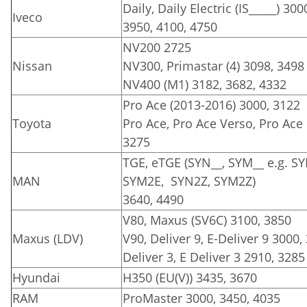
Daily, Daily Electric (IS_____) 300
Iveco
3950, 4100, 4750
NV200 2725
Nissan
NV300, Primastar (4) 3098, 3498
NV400 (M1) 3182, 3682, 4332
Pro Ace (2013-2016) 3000, 3122
Toyota
Pro Ace, Pro Ace Verso, Pro Ace E
3275
TGE, eTGE (SYN__, SYM__ e.g. S
MAN
SYM2E, SYN2Z, SYM2Z)
3640, 4490
V80, Maxus (SV6C) 3100, 3850
Maxus (LDV)
V90, Deliver 9, E-Deliver 9 3000,
Deliver 3, E Deliver 3 2910, 3285
Hyundai
H350 (EU(V)) 3435, 3670
RAM
ProMaster 3000, 3450, 4035