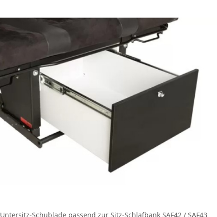
Untersitz-Schublade passend zur Sitz-Schlafbank SAF42 / SAF43