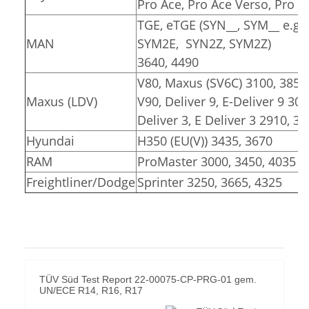
Pro Ace, Pro Ace Verso, Pro Ac
TGE, eTGE (SYN__, SYM__ e.g.
MAN
SYM2E, SYN2Z, SYM2Z)
3640, 4490
V80, Maxus (SV6C) 3100, 3850
Maxus (LDV)
V90, Deliver 9, E-Deliver 9 30
Deliver 3, E Deliver 3 2910, 3
Hyundai
H350 (EU(V)) 3435, 3670
RAM
ProMaster 3000, 3450, 4035
Freightliner/Dodge
Sprinter 3250, 3665, 4325
TÜV Süd Test Report 22-00075-CP-PRG-01 gem.
UN/ECE R14, R16, R17