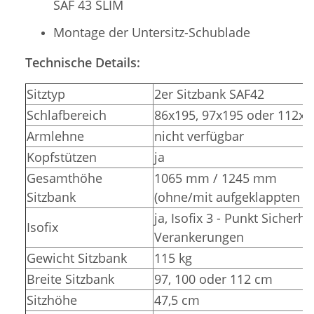
SAF 43 SLIM
Montage der Untersitz-Schublade
Technische Details:
Sitztyp
2er Sitzbank SAF42
Schlafbereich
86x195, 97x195 oder 112x
Armlehne
nicht verfügbar
Kopfstützen
ja
Gesamthöhe
1065 mm / 1245 mm
Sitzbank
(ohne/mit aufgeklappten K
ja, Isofix 3 - Punkt Sicherhe
Isofix
Verankerungen
Gewicht Sitzbank
115 kg
Breite Sitzbank
97, 100 oder 112 cm
Sitzhöhe
47,5 cm