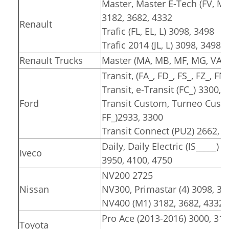
Master, Master E-Tech (FV, M
3182, 3682, 4332
Renault
Trafic (FL, EL, L) 3098, 3498
Trafic 2014 (JL, L) 3098, 3498
Renault Trucks
Master (MA, MB, MF, MG, VA, V
Transit, (FA_, FD_, FS_, FZ_, F
Transit, e-Transit (FC_) 3300, 
Ford
Transit Custom, Turneo Custom
FF_)2933, 3300
Transit Connect (PU2) 2662, 
Daily, Daily Electric (IS_____) 
Iveco
3950, 4100, 4750
NV200 2725
Nissan
NV300, Primastar (4) 3098, 34
NV400 (M1) 3182, 3682, 4332
Pro Ace (2013-2016) 3000, 31
Toyota