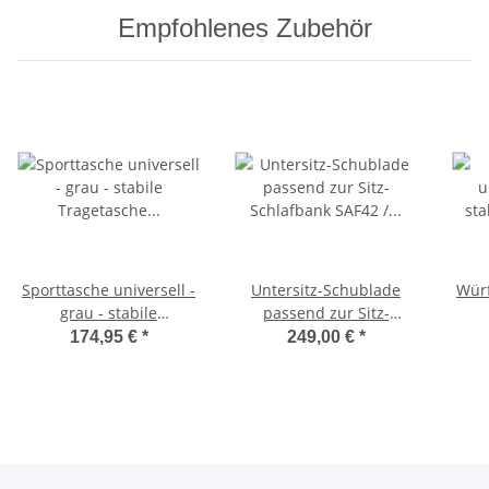
Empfohlenes Zubehör
Sporttasche universell -
Untersitz-Schublade
Würf
grau - stabile
passend zur Sitz-
Tragetasche für
Schlafbank SAF42 /
174,95 €
*
249,00 €
*
Schlafsitzbank SAF42
SAF43 mit 47,5 cm
Sc
und SAF43
Sitzhöhe