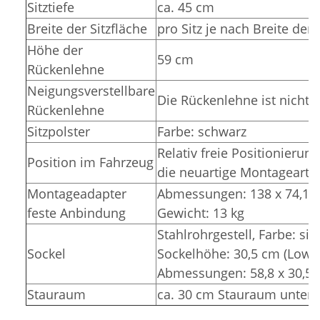
Sitztiefe
ca. 45 cm
Breite der Sitzfläche
pro Sitz je nach Breite der 
Höhe der
59 cm
Rückenlehne
Neigungsverstellbare
Die Rückenlehne ist nicht 
Rückenlehne
Sitzpolster
Farbe: schwarz
Relativ freie Positionierun
Position im Fahrzeug
die neuartige Montageart (n
Montageadapter
Abmessungen: 138 x 74,1 x
feste Anbindung
Gewicht: 13 kg
Stahlrohrgestell,
Farbe: sil
Sockel
Sockelhöhe: 30,5 cm (Lowe
Abmessungen: 58,8 x 30,5 
Stauraum
ca. 30 cm Stauraum unter 