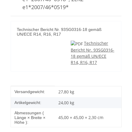
e1*2007/46*0519*
Technischer Bericht Nr. 93SG0316-18 gemäß
UN/ECE R14, R16, R17
Technischer
Bericht Nr. 93SG0316-
18 gemäß UN/ECE
R14, R16, R17
Produkteigenschaft
Wert
27,80 kg
Versandgewicht:
24,00
kg
Artikelgewicht:
Abmessungen (
45,00 × 45,00 × 2,30 cm
Länge × Breite ×
Höhe ):