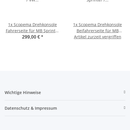
1x
Scopema Drehkonsole
1x
Scopema Drehkonsole
Fahrerseite für MB Sprinter
Beifahrerseite für MB
/ VW Crafter ab 2006 mit
Artikel zurzeit vergriffen
Sprinter / VW Crafter ab
299,00 €
*
Schwingsitz - CBTO15G2SPE
2006 - CBTO15D2
- kein TÜV
Wichtige Hinweise
Datenschutz & Impressum