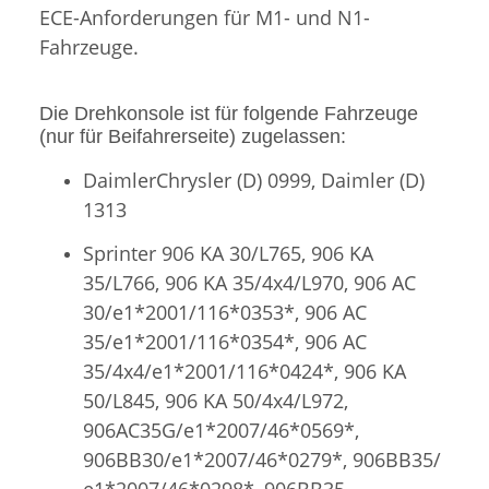
ECE-Anforderungen für M1- und N1-
Fahrzeuge.
Die Drehkonsole ist für folgende Fahrzeuge
(nur für Beifahrerseite) zugelassen:
DaimlerChrysler (D) 0999, Daimler (D)
1313
Sprinter 906 KA 30/L765, 906 KA
35/L766, 906 KA 35/4x4/L970, 906 AC
30/e1*2001/116*0353*, 906 AC
35/e1*2001/116*0354*, 906 AC
35/4x4/e1*2001/116*0424*, 906 KA
50/L845, 906 KA 50/4x4/L972,
906AC35G/e1*2007/46*0569*,
906BB30/e1*2007/46*0279*, 906BB35/
e1*2007/46*0298*, 906BB35