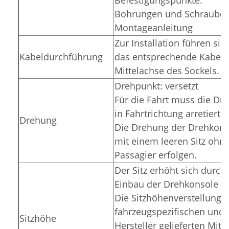
Bohrungen und
Schrauben
Montageanleitung
Zur Installation führen sie
Kabeldurchführung
das entsprechende Kabel 
Mittelachse des Sockels.
Drehpunkt: versetzt
Für die Fahrt muss die Dr
in Fahrtrichtung arretiert 
Drehung
Die Drehung der Drehkonso
mit einem leeren Sitz ohn
Passagier erfolgen.
Der Sitz erhöht sich durch
Einbau der Drehkonsole u
Die Sitzhöhenverstellung i
fahrzeugspezifischen und
Sitzhöhe
Hersteller gelieferten Mitt