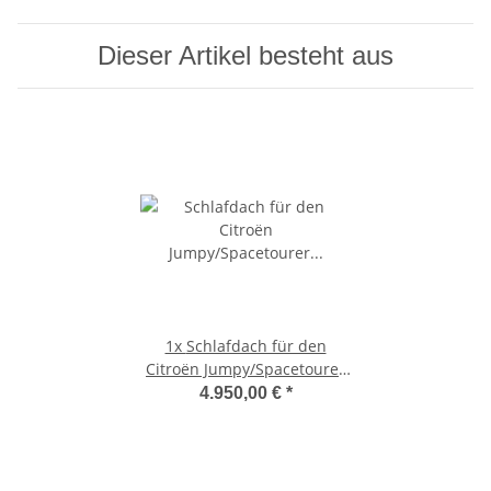
Dieser Artikel besteht aus
1x
Schlafdach für den
Citroën Jumpy/Spacetourer
K0205 weiß
4.950,00 €
*