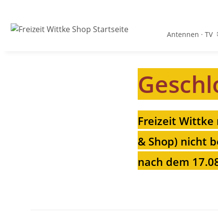
Antennen · TV
Geschl
Freizeit Wittke
& Shop) nicht b
nach dem 17.08