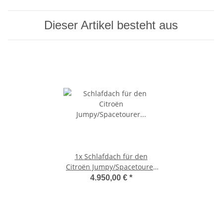
Dieser Artikel besteht aus
1x
Schlafdach für den
Citroën Jumpy/Spacetourer
K0205 weiß
4.950,00 €
*